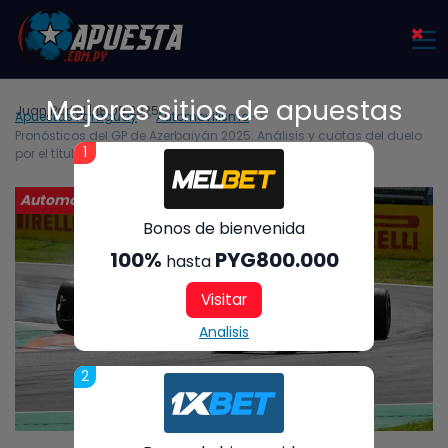
×
Mejores sitios de apuestas
Juan Partal | 18.09.2025
Apuestas Paraguay
Automovilismo
Pronósticos del GP de Azerbaiyán 2025: Análisis y cuotas del duelo
1
por el título en Bakú
Automovilismo
Bonos de bienvenida
100%
PYG800.000
hasta
Visitar
Analisis
2