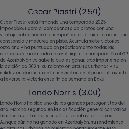
Oscar Piastri (2.50)
Oscar Piastri está firmando una temporada 2025
impecable. Lidera el campeonato de pilotos con una
ventaja sólida sobre su compañero de equipo, gracias a su
constancia y madurez en pista. Acumula siete victorias
este año y ha puntuado en prácticamente todas las
carreras, demostrando un nivel digno de campeón. En el GP
de Azerbaiyán ya sabe lo que es ganar, tras imponerse en
la edición de 2024. Su talento en circuitos urbanos y su
solidez en clasificación lo convierten en el principal favorito
a llevarse la victoria este fin de semana en Bakú.
Lando Norris (3.00)
Lando Norris ha sido uno de los grandes protagonistas del
año. Marcha segundo en la clasificación general con varios
triunfos importantes y un alto porcentaje de podios.
Aunque aún no ha ganado en Azerbaiyán, su rendimiento
en circuitos urbanos ha mejorado notablemente esta