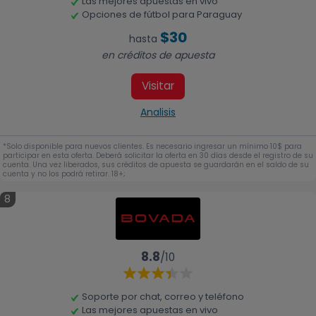
Las mejores apuestas en vivo
Opciones de fútbol para Paraguay
$30
hasta
en créditos de apuesta
Visitar
Analisis
*Solo disponible para nuevos clientes. Es necesario ingresar un mínimo 10$ para
participar en esta oferta. Deberá solicitar la oferta en 30 días desde el registro de su
cuenta. Una vez liberados, sus créditos de apuesta se guardarán en el saldo de su
cuenta y no los podrá retirar. 18+;
8
8.8
/10
Soporte por chat, correo y teléfono
Las mejores apuestas en vivo