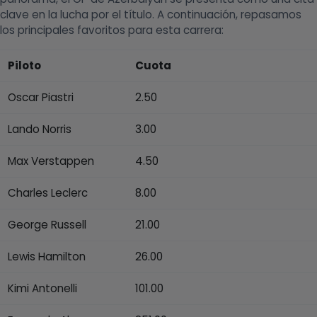
clave en la lucha por el título. A continuación, repasamos
los principales favoritos para esta carrera:
Piloto
Cuota
Oscar Piastri
2.50
Lando Norris
3.00
Max Verstappen
4.50
Charles Leclerc
8.00
George Russell
21.00
Lewis Hamilton
26.00
Kimi Antonelli
101.00