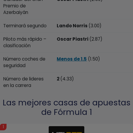
Premio de
Azerbaiyán
Terminará segundo
Lando Norris
(3.00)
Piloto más rápido –
Oscar Piastri
(2.87)
clasificación
Número coches de
Menos de 1.5
(1.50)
seguridad
Número de lideres
2
(4.33)
en la carrera
Las mejores casas de apuestas
de Fórmula 1
1