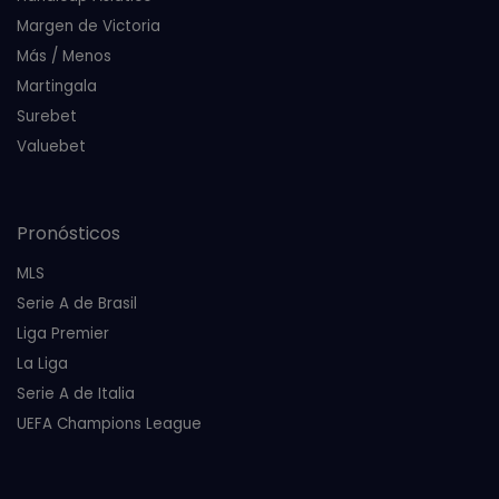
Margen de Victoria
Más / Menos
Martingala
Surebet
Valuebet
Pronósticos
MLS
Serie A de Brasil
Liga Premier
La Liga
Serie A de Italia
UEFA Champions League