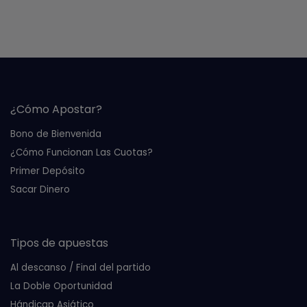
¿Cómo Apostar?
Bono de Bienvenida
¿Cómo Funcionan Las Cuotas?
Primer Depósito
Sacar Dinero
Tipos de apuestas
Al descanso / Final del partido
La Doble Oportunidad
Hándicap Asiático