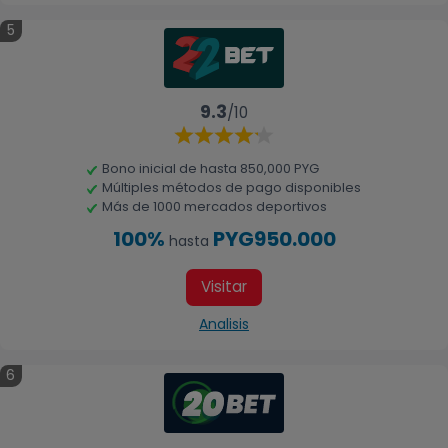
5
9.3
/10
Bono inicial de hasta 850,000 PYG
Múltiples métodos de pago disponibles
Más de 1000 mercados deportivos
100%
PYG950.000
hasta
Visitar
Analisis
6