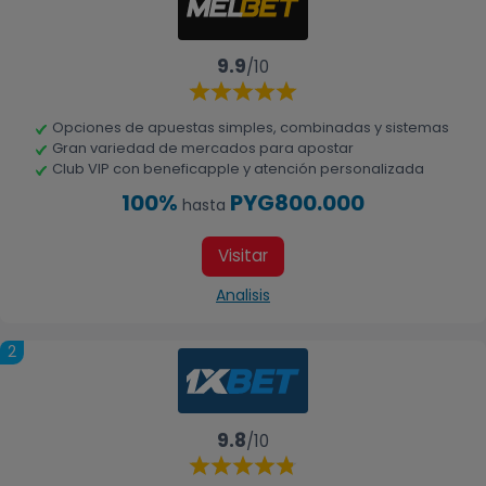
9.9
/10
Opciones de apuestas simples, combinadas y sistemas
Gran variedad de mercados para apostar
Club VIP con beneficapple y atención personalizada
100%
PYG800.000
hasta
Visitar
Analisis
2
9.8
/10