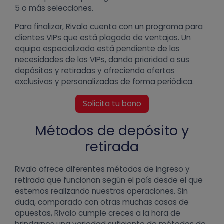
5 o más selecciones.
Para finalizar, Rivalo cuenta con un programa para
clientes VIPs que está plagado de ventajas. Un
equipo especializado está pendiente de las
necesidades de los VIPs, dando prioridad a sus
depósitos y retiradas y ofreciendo ofertas
exclusivas y personalizadas de forma periódica.
Solicita tu bono
Métodos de depósito y
retirada
Rivalo ofrece diferentes métodos de ingreso y
retirada que funcionan según el país desde el que
estemos realizando nuestras operaciones. Sin
duda, comparado con otras muchas casas de
apuestas, Rivalo cumple creces a la hora de