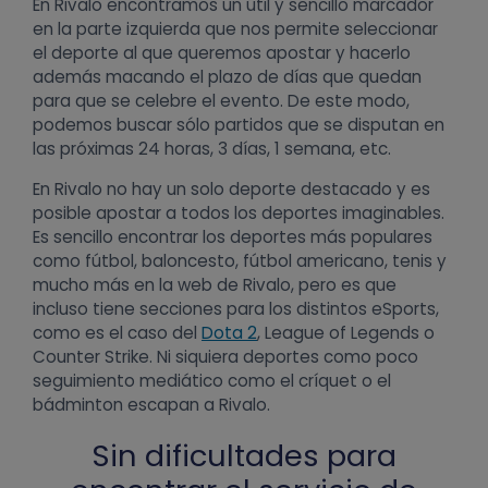
En Rivalo encontramos un útil y sencillo marcador
en la parte izquierda que nos permite seleccionar
el deporte al que queremos apostar y hacerlo
además macando el plazo de días que quedan
para que se celebre el evento. De este modo,
podemos buscar sólo partidos que se disputan en
las próximas 24 horas, 3 días, 1 semana, etc.
En Rivalo no hay un solo deporte destacado y es
posible apostar a todos los deportes imaginables.
Es sencillo encontrar los deportes más populares
como fútbol, baloncesto, fútbol americano, tenis y
mucho más en la web de Rivalo, pero es que
incluso tiene secciones para los distintos eSports,
como es el caso del
Dota 2
, League of Legends o
Counter Strike. Ni siquiera deportes como poco
seguimiento mediático como el críquet o el
bádminton escapan a Rivalo.
Sin dificultades para