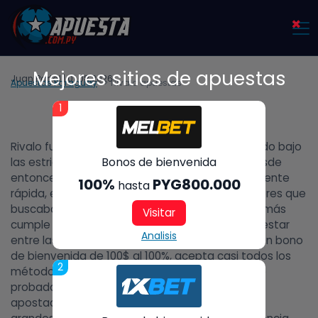
×
Mejores sitios de apuestas
Juan Partal | 01.08.2026
Apuestas Paraguay
Rivalo apuestas
1
Rivalo Paraguay
Rivalo fue fundada en 2013 y ha estado operando bajo
Bonos de bienvenida
las estrictas leyes de Willemstad (Curazao) desde
entonces.
Rivalo
ha ganado popularidad realmente
100%
PYG800.000
hasta
rápida, especialmente entre aquellos apostadores que
buscaban una página con grandes cuotas. Además
Visitar
cumple sobradamente todo lo necesario para estar
Analisis
entre las grandes del sector; cuenta con un buen bono
de bienvenida de 100$ al 100%, acepta casi todos los
2
métodos de pago y su seguridad está más que
probada. Por otro lado, Rivalo cuida a aquellos
apostadores profesionales que desean realizar