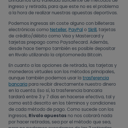
brindarnos una variedad suficiente de métodos de
ingreso y retirada, para que este no es el problema
a la hora de realizar nuestras apuestas deportivas.
Podemos ingresas sin coste alguno con billeteras
electrónicas como
Neteller
,
PayPal
o
Skrill
, tarjetas
de crédito/débito como Visa y Mastercard y
tarjetas prepago como Paysafecard. Además,
desde hace tiempo también es posible depositar
en Rivalo utilizando la criptomoneda Bitcoin.
En cuanto a las opciones de retirada, las tarjetas y
monederos virtuales son los métodos principales,
aunque también podemos usar la
trasferencia
bancaria
para recibir directamente nuestro dinero
en la cuenta. Eso sí, la trasferencia bancaria
tardará entre 3 y 7 días en hacerse efectiva, tal y
como está descrito en los términos y condiciones
de cada método de pago. Como sucede con los
ingresos,
Rivalo apuestas
no nos cobrará nada
por hacer retiradas, sea por el método que sea,