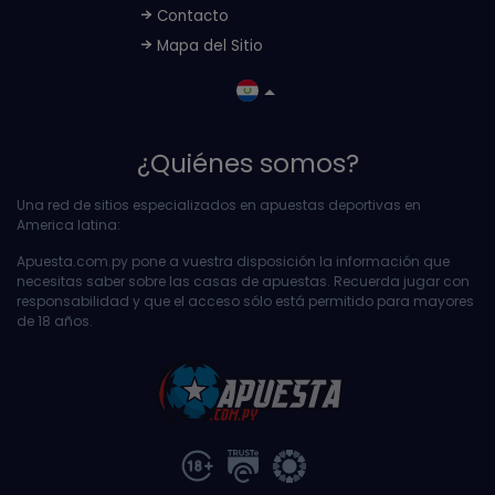
Contacto
Mapa del Sitio
¿Quiénes somos?
Una red de sitios especializados en apuestas deportivas en
America latina:
Apuesta.com.py pone a vuestra disposición la información que
necesitas saber sobre las casas de apuestas. Recuerda jugar con
responsabilidad y que el acceso sólo está permitido para mayores
de 18 años.