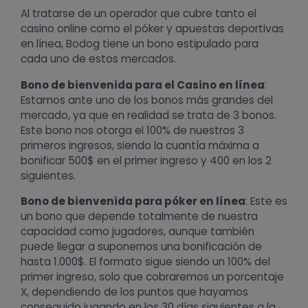
Al tratarse de un operador que cubre tanto el
casino online como el póker y apuestas deportivas
en línea, Bodog tiene un bono estipulado para
cada uno de estos mercados.
Bono de bienvenida para el Casino en línea
:
Estamos ante uno de los bonos más grandes del
mercado, ya que en realidad se trata de 3 bonos.
Este bono nos otorga el 100% de nuestros 3
primeros ingresos, siendo la cuantía máxima a
bonificar 500$ en el primer ingreso y 400 en los 2
siguientes.
Bono de bienvenida para póker en línea
: Este es
un bono que depende totalmente de nuestra
capacidad como jugadores, aunque también
puede llegar a suponernos una bonificación de
hasta 1.000$. El formato sigue siendo un 100% del
primer ingreso, solo que cobraremos un porcentaje
X, dependiendo de los puntos que hayamos
conseguido jugando en los 30 días siguientes a la