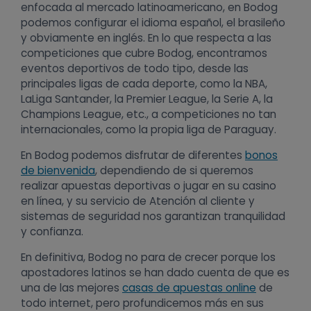
enfocada al mercado latinoamericano, en Bodog
podemos configurar el idioma español, el brasileño
y obviamente en inglés. En lo que respecta a las
competiciones que cubre Bodog, encontramos
eventos deportivos de todo tipo, desde las
principales ligas de cada deporte, como la NBA,
LaLiga Santander, la Premier League, la Serie A, la
Champions League, etc., a competiciones no tan
internacionales, como la propia liga de Paraguay.
En Bodog podemos disfrutar de diferentes
bonos
de bienvenida
, dependiendo de si queremos
realizar apuestas deportivas o jugar en su casino
en línea, y su servicio de Atención al cliente y
sistemas de seguridad nos garantizan tranquilidad
y confianza.
En definitiva, Bodog no para de crecer porque los
apostadores latinos se han dado cuenta de que es
una de las mejores
casas de apuestas online
de
todo internet, pero profundicemos más en sus