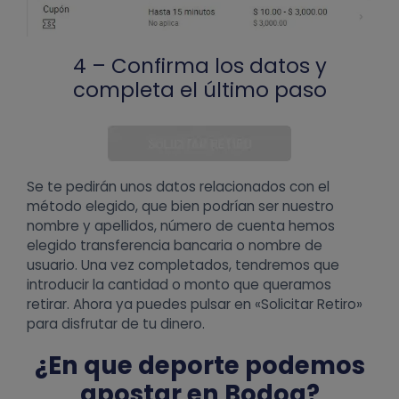
4 – Confirma los datos y
completa el último paso
Se te pedirán unos datos relacionados con el
método elegido, que bien podrían ser nuestro
nombre y apellidos, número de cuenta hemos
elegido transferencia bancaria o nombre de
usuario. Una vez completados, tendremos que
introducir la cantidad o monto que queramos
retirar. Ahora ya puedes pulsar en «Solicitar Retiro»
para disfrutar de tu dinero.
¿En que deporte podemos
apostar en Bodog?