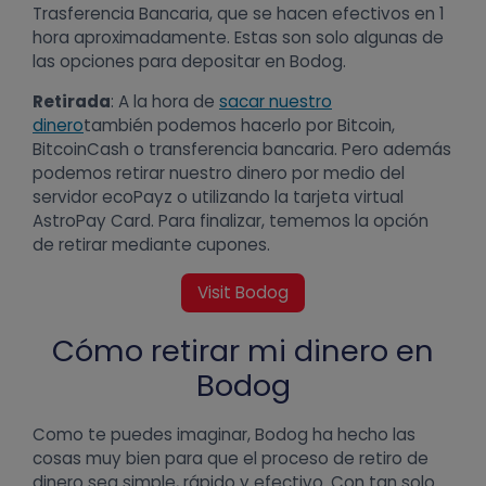
Trasferencia Bancaria, que se hacen efectivos en 1
hora aproximadamente. Estas son solo algunas de
las opciones para depositar en Bodog.
Retirada
: A la hora de
sacar nuestro
dinero
también podemos hacerlo por Bitcoin,
BitcoinCash o transferencia bancaria. Pero además
podemos retirar nuestro dinero por medio del
servidor ecoPayz o utilizando la tarjeta virtual
AstroPay Card. Para finalizar, tememos la opción
de retirar mediante cupones.
Visit Bodog
Cómo retirar mi dinero en
Bodog
Como te puedes imaginar, Bodog ha hecho las
cosas muy bien para que el proceso de retiro de
dinero sea simple, rápido y efectivo. Con tan solo