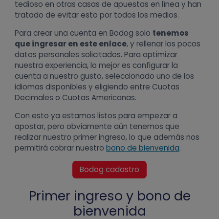
tedioso en otras casas de apuestas en línea y han
tratado de evitar esto por todos los medios.
Para crear una cuenta en Bodog solo
tenemos
que ingresar en este enlace
, y rellenar los pocos
datos personales solicitados. Para optimizar
nuestra experiencia, lo mejor es configurar la
cuenta a nuestro gusto, seleccionado uno de los
idiomas disponibles y eligiendo entre Cuotas
Decimales o Cuotas Americanas.
Con esto ya estamos listos para empezar a
apostar, pero obviamente aún tenemos que
realizar nuestro primer ingreso, lo que además nos
permitirá cobrar nuestro
bono de bienvenida
.
Bodog cadastro
Primer ingreso y bono de
bienvenida