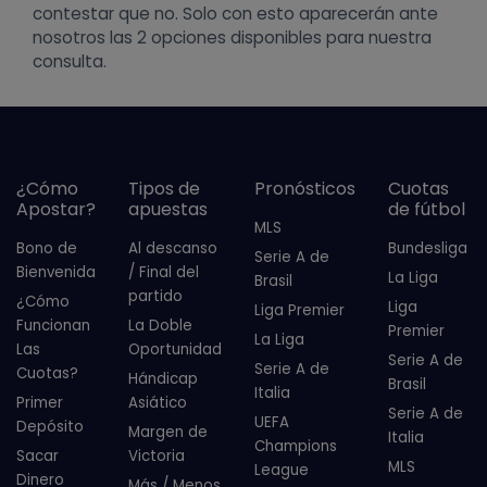
contestar que no. Solo con esto aparecerán ante
nosotros las 2 opciones disponibles para nuestra
consulta.
¿Cómo
Tipos de
Pronósticos
Cuotas
Apostar?
apuestas
de fútbol
MLS
Bono de
Al descanso
Bundesliga
Serie A de
Bienvenida
/ Final del
La Liga
Brasil
partido
¿Cómo
Liga
Liga Premier
Funcionan
La Doble
Premier
La Liga
Las
Oportunidad
Serie A de
Serie A de
Cuotas?
Hándicap
Brasil
Italia
Primer
Asiático
Serie A de
UEFA
Depósito
Margen de
Italia
Champions
Sacar
Victoria
MLS
League
Dinero
Más / Menos