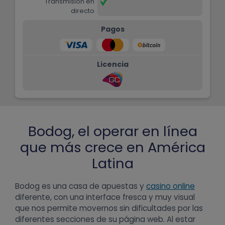
Transmisión en
directo
Pagos
Licencia
Bodog, el operar en línea
que más crece en América
Latina
Bodog es una casa de apuestas y
casino online
diferente, con una interface fresca y muy visual
que nos permite movernos sin dificultades por las
diferentes secciones de su página web. Al estar