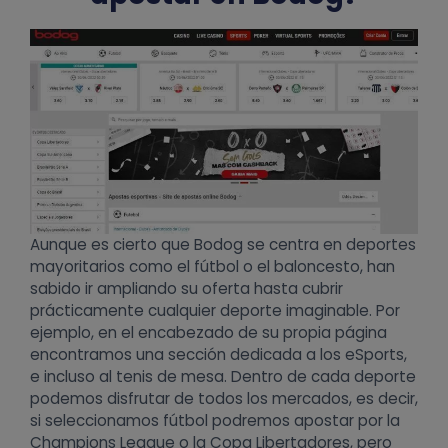
Aunque es cierto que Bodog se centra en deportes
mayoritarios como el fútbol o el baloncesto, han
sabido ir ampliando su oferta hasta cubrir
prácticamente cualquier deporte imaginable. Por
ejemplo, en el encabezado de su propia página
encontramos una sección dedicada a los eSports,
e incluso al tenis de mesa. Dentro de cada deporte
podemos disfrutar de todos los mercados, es decir,
si seleccionamos fútbol podremos apostar por la
Champions League o la Copa Libertadores, pero