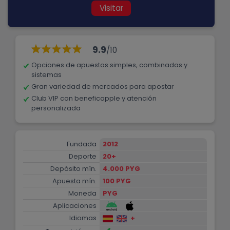
Visitar
9.9
/10
Opciones de apuestas simples, combinadas y
sistemas
Gran variedad de mercados para apostar
Club VIP con beneficapple y atención
personalizada
Fundada
2012
Deporte
20+
Depósito mín.
4.000 PYG
Apuesta mín.
100 PYG
Moneda
PYG
Aplicaciones
Idiomas
+