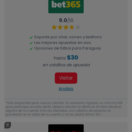
9.0
/10
Soporte por chat, correo y teléfono
Las mejores apuestas en vivo
Opciones de fútbol para Paraguay
$30
hasta
en créditos de apuesta
Visitar
Analisis
*Solo disponible para nuevos clientes. Es necesario ingresar un mínimo 10$
para participar en esta oferta. Deberá solicitar la oferta en 30 días desde el
registro de su cuenta. Una vez liberados, sus créditos de apuesta se
guardarán en el saldo de su cuenta y no los podrá retirar. 18+;
8