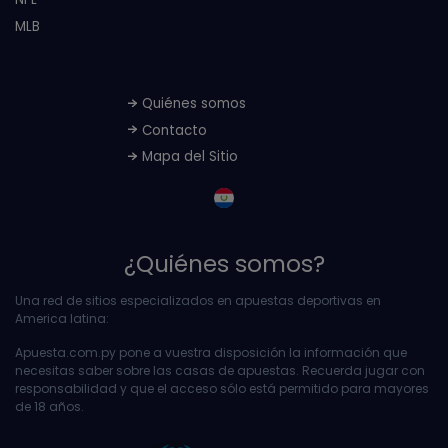
MLB
Quiénes somos
Contacto
Mapa del Sitio
¿Quiénes somos?
Una red de sitios especializados en apuestas deportivas en
America latina:
Apuesta.com.py pone a vuestra disposición la información que
necesitas saber sobre las casas de apuestas. Recuerda jugar con
responsabilidad y que el acceso sólo está permitido para mayores
de 18 años.