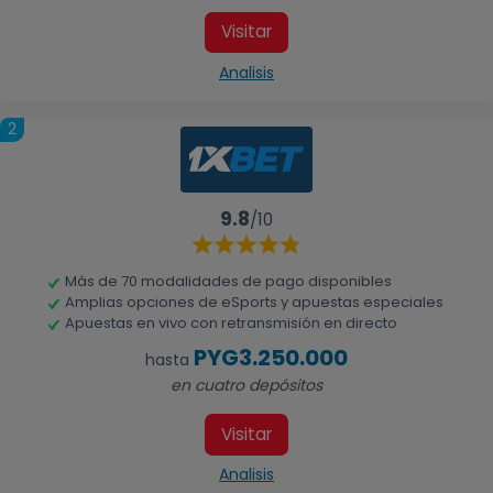
Visitar
Analisis
2
9.8
/10
Más de 70 modalidades de pago disponibles
Amplias opciones de eSports y apuestas especiales
Apuestas en vivo con retransmisión en directo
PYG3.250.000
hasta
en cuatro depósitos
Visitar
Analisis