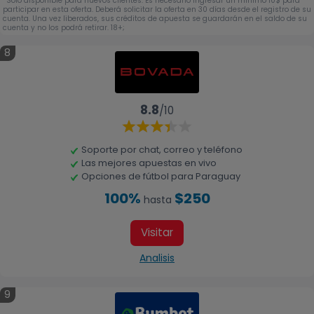
*Solo disponible para nuevos clientes. Es necesario ingresar un mínimo 10$ para
participar en esta oferta. Deberá solicitar la oferta en 30 días desde el registro de su
cuenta. Una vez liberados, sus créditos de apuesta se guardarán en el saldo de su
cuenta y no los podrá retirar. 18+;
8
8.8
/10
Soporte por chat, correo y teléfono
Las mejores apuestas en vivo
Opciones de fútbol para Paraguay
100%
$250
hasta
Visitar
Analisis
9