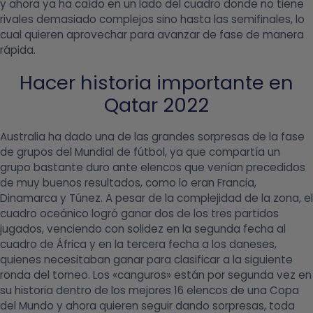
y ahora ya ha caído en un lado del cuadro donde no tiene
rivales demasiado complejos sino hasta las semifinales, lo
cual quieren aprovechar para avanzar de fase de manera
rápida.
Hacer historia importante en
Qatar 2022
Australia ha dado una de las grandes sorpresas de la fase
de grupos del Mundial de fútbol, ya que compartía un
grupo bastante duro ante elencos que venían precedidos
de muy buenos resultados, como lo eran Francia,
Dinamarca y Túnez. A pesar de la complejidad de la zona, el
cuadro oceánico logró ganar dos de los tres partidos
jugados, venciendo con solidez en la segunda fecha al
cuadro de África y en la tercera fecha a los daneses,
quienes necesitaban ganar para clasificar a la siguiente
ronda del torneo. Los «canguros» están por segunda vez en
su historia dentro de los mejores 16 elencos de una Copa
del Mundo y ahora quieren seguir dando sorpresas, toda