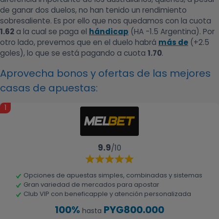
de ganar dos duelos, no han tenido un rendimiento
sobresaliente. Es por ello que nos quedamos con la cuota
1.62
a la cual se paga el
hándicap
(HA -1.5 Argentina). Por
otro lado, prevemos que en el duelo habrá
más de
(+2.5
goles), lo que se está pagando a cuota
1.70
.
Aprovecha bonos y ofertas de las mejores
casas de apuestas:
1
9.9
/10
Opciones de apuestas simples, combinadas y sistemas
Gran variedad de mercados para apostar
Club VIP con beneficapple y atención personalizada
100%
PYG800.000
hasta