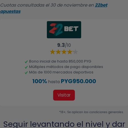
Cuotas consultadas el 30 de noviembre en
22bet
apuestas
9.3
/10
Bono inicial de hasta 850,000 PYG
Múltiples métodos de pago disponibles
Más de 1000 mercados deportivos
100%
PYG950.000
hasta
Visitar
*18+; Se aplican las condiciones generales.
Seguir levantando el nivel y dar