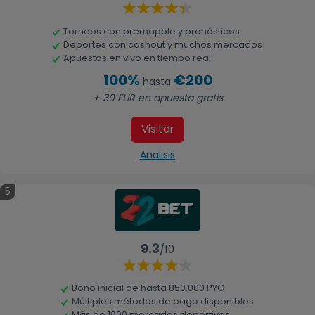
Torneos con premapple y pronósticos
Deportes con cashout y muchos mercados
Apuestas en vivo en tiempo real
100%
€200
hasta
+ 30 EUR en apuesta gratis
Visitar
Analisis
5
9.3
/10
Bono inicial de hasta 850,000 PYG
Múltiples métodos de pago disponibles
Más de 1000 mercados deportivos