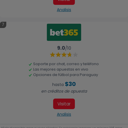
Analisis
7
9.0
/10
Soporte por chat, correo y teléfono
Las mejores apuestas en vivo
Opciones de fútbol para Paraguay
$30
hasta
en créditos de apuesta
Visitar
Analisis