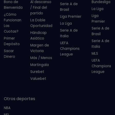
Bono de
Al descanso
Bundesliga
Serie A de
Bienvenida
/ Final del
La Liga
Brasil
partido
¿Cómo
Liga
Liga Premier
Funcionan
La Doble
Premier
La Liga
Las
Oportunidad
Serie A de
Serie A de
Cuotas?
Hándicap
Brasil
Italia
Primer
Asiático
Serie A de
UEFA
Depósito
Margen de
Italia
Champions
Sacar
Victoria
MLS
League
Dinero
Más / Menos
UEFA
Martingala
Champions
Surebet
League
Valuebet
Otros deportes
NBA
NFL