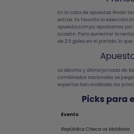
En la casa de apuestas Rivalo 
extras. Es favorita la selección i
apuesta.com.py apostamos por un
ocasión. Para aumentar la rentab
de 2.5 goles en el partido, lo qu
Apuesta
La décima y última jornada de l
combinados nacionales se juegan 
expertos han analizado los princ
Picks para e
Evento
República Checa vs Moldavia