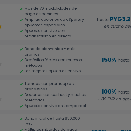
Más de 70 modalidades de
pago disponibles
PYG3.2
Amplias opciones de eSports y
hasta
apuestas especiales
en cuatro de
Apuestas en vivo con
retransmisión en directo
Bono de bienvenida y más
promos
150%
Depósitos fáciles con muchos
hasta
métodos
Las mejores apuestas en vivo
Torneos con premapple y
pronósticos
100%
hasta
Deportes con cashout y muchos
+ 30 EUR en apue
mercados
Apuestas en vivo en tiempo real
Bono inicial de hasta 850,000
PYG
Múltiples métodos de pago