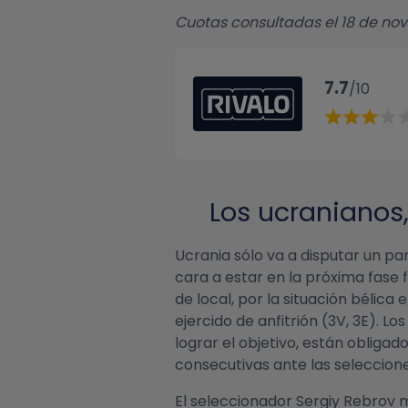
Cuotas consultadas el 18 de nov
7.7
/10
Los ucranianos
Ucrania sólo va a disputar un pa
cara a estar en la próxima fase 
de local, por la situación bélica 
ejercido de anfitrión (3V, 3E). Lo
lograr el objetivo, están obligad
consecutivas ante las seleccione
El seleccionador Sergiy Rebrov 