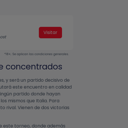
Visitar
ost
*18+; Se aplican las condiciones generales.
te concentrados
, y será un partido decisivo de
putará este encuentro en calidad
do ningún partido donde hayan
, los mismos que Italia. Para
o rival. Vienen de dos victorias
 de este torneo, donde además