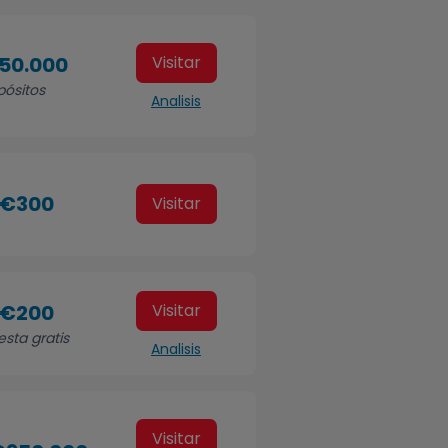
50.000
Visitar
pósitos
Analisis
€300
Visitar
€200
Visitar
sta gratis
Analisis
Visitar