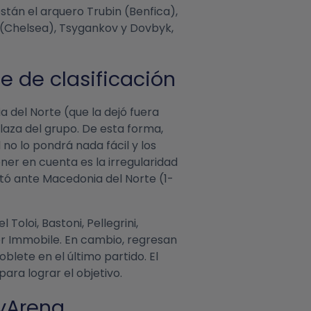
tán el arquero Trubin (Benfica),
 (Chelsea), Tsygankov y Dovbyk,
e de clasificación
a del Norte (que la dejó fuera
laza del grupo. De esta forma,
 no lo pondrá nada fácil y los
ener en cuenta es la irregularidad
pató ante Macedonia del Norte (1-
Toloi, Bastoni, Pellegrini,
or Immobile. En cambio, regresan
lete en el último partido. El
ara lograr el objetivo.
ayArena