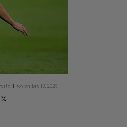
Partal
|
noviembre 18, 2023