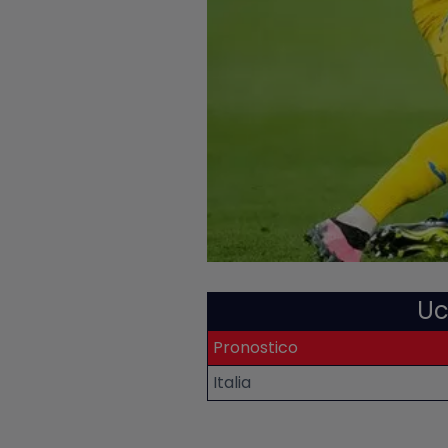
Uc
Pronostico
Italia