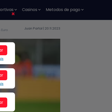
ortivas
Casinos
Metodos de pago
×
Juan Partal | 20.11.2023
s Euro
ar
sis
ar
sis
ar