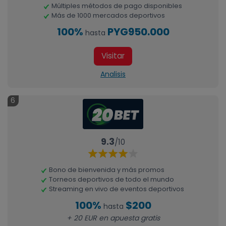
Múltiples métodos de pago disponibles
Más de 1000 mercados deportivos
100%
PYG950.000
hasta
Visitar
Analisis
6
9.3
/10
Bono de bienvenida y más promos
Torneos deportivos de todo el mundo
Streaming en vivo de eventos deportivos
100%
$200
hasta
+ 20 EUR en apuesta gratis