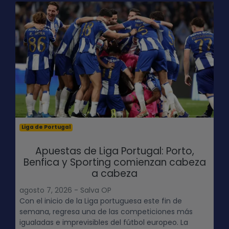
Liga de Portugal
Apuestas de Liga Portugal: Porto,
Benfica y Sporting comienzan cabeza
a cabeza
agosto 7, 2026 - Salva OP
Con el inicio de la Liga portuguesa este fin de
semana, regresa una de las competiciones más
igualadas e imprevisibles del fútbol europeo. La