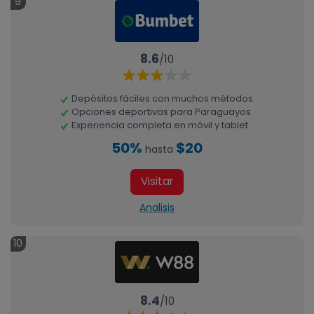
9
8.6
/10
Depósitos fáciles con muchos métodos
Opciones deportivas para Paraguayos
Experiencia completa en móvil y tablet
50%
$20
hasta
Visitar
Analisis
10
8.4
/10