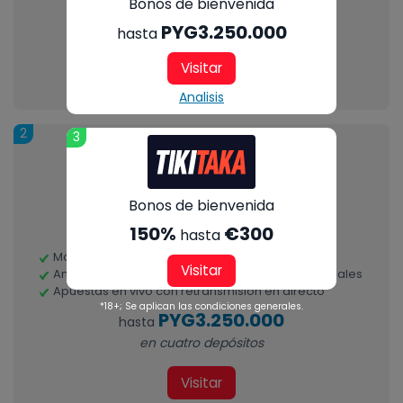
Bonos de bienvenida
100%
PYG800.000
hasta
PYG3.250.000
hasta
Visitar
Visitar
Analisis
Analisis
2
3
Bonos de bienvenida
9.8
/10
150%
€300
hasta
Más de 70 modalidades de pago disponibles
Visitar
Amplias opciones de eSports y apuestas especiales
Apuestas en vivo con retransmisión en directo
*18+; Se aplican las condiciones generales.
PYG3.250.000
hasta
en cuatro depósitos
Visitar