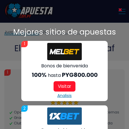
×
Mejores sitios de apuestas
Juan Partal | 09.08.2026
Apuestas Paraguay
Eliminatorias Concacaf
1
Eliminatorias Concacaf
Bonos de bienvenida
1
100%
PYG800.000
hasta
Visitar
9.9
Analisis
/10
2
Opciones de apuestas simples, combinadas y sistemas
Gran variedad de mercados para apostar
Club VIP con beneficapple y atención personalizada