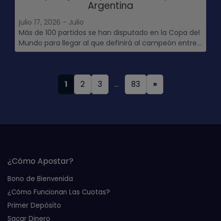
Argentina
julio 17, 2026 - Julio
Más de 100 partidos se han disputado en la Copa del
Mundo para llegar al que definirá al campeón entre...
1
2
3
…
83
»
¿Cómo Apostar?
Bono de Bienvenida
¿Cómo Funcionan Las Cuotas?
Primer Depósito
Sacar Dinero