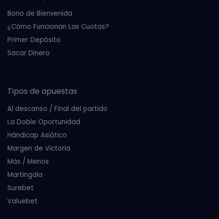
Bono de Bienvenida
¿Cómo Funcionan Las Cuotas?
Primer Depósito
Sacar Dinero
Tipos de apuestas
Al descanso / Final del partido
La Doble Oportunidad
Hándicap Asiático
Margen de Victoria
Más / Menos
Martingala
Surebet
Valuebet