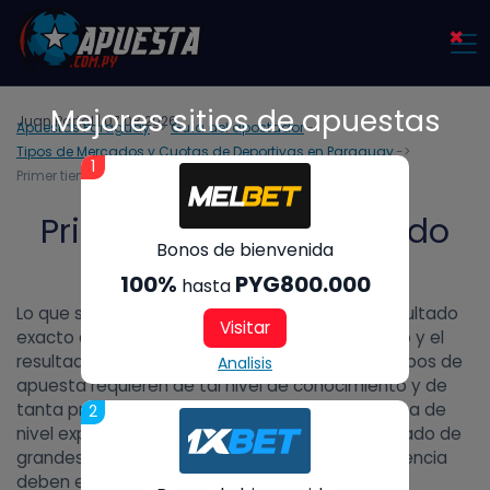
×
Mejores sitios de apuestas
Juan Partal | 07.08.2026
Apuestas Paraguay
Guía del apostador
Tipos de Mercados y Cuotas de Deportivas en Paraguay
1
Primer tiempo / Segundo tiempo
Primer tiempo / Segundo
Bonos de bienvenida
tiempo
100%
PYG800.000
hasta
Lo que se debe conseguir aquí es acertar el resultado
Visitar
exacto con el que llegará el partido al descanso y el
resultado exacto con el que terminará. Pocos tipos de
Analisis
apuesta requieren de tal nivel de conocimiento y de
tanta precisión. Hablamos de un tipo de apuesta de
2
nivel experto, que sin embargo viene acompañado de
grandes cuotas. Los jugadores con poca experiencia
deben evitar hacer apuestas de Primer