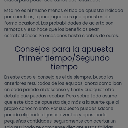
Esta no es ni mucho menos el tipo de apuesta indicada
para neófitos, o para jugadores que apuesten de
forma ocasional. Las probabilidades de acierto son
remotas y eso hace que los beneficios sean
estratosféricos. En ocasiones hasta cientos de euros.
Consejos para la apuesta
Primer tiempo/Segundo
tiempo
En este caso el consejo es el de siempre, busca los
anteriores resultados de los equipos, anota como iban
en cada partido al descanso y final y cualquier otro
detalle que puedas recabar. Pero sobre todo asume
que este tipo de apuesta deja más a la suerte que al
propio conocimiento. Por supuesto puedes sacarle
partido eligiendo algunos eventos y apostando
pequeñas cantidades, seguramente con acertar un
solo resultado te compense diez apuestas fallidas,