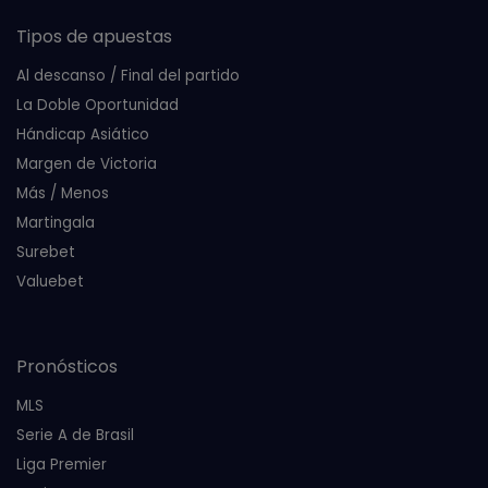
Tipos de apuestas
Al descanso / Final del partido
La Doble Oportunidad
Hándicap Asiático
Margen de Victoria
Más / Menos
Martingala
Surebet
Valuebet
Pronósticos
MLS
Serie A de Brasil
Liga Premier