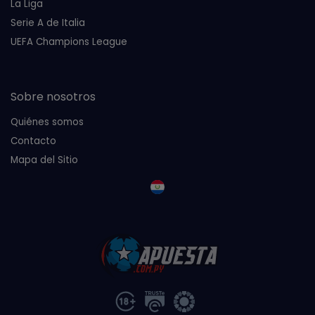
La Liga
Serie A de Italia
UEFA Champions League
Sobre nosotros
Quiénes somos
Contacto
Mapa del Sitio