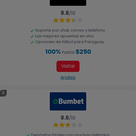
8.8
/10
Soporte por chat, correo y teléfono
Las mejores apuestas en vivo
Opciones de fútbol para Paraguay
100%
$250
hasta
Visitar
Analisis
9
8.6
/10
Depósitos fáciles con muchos métodos