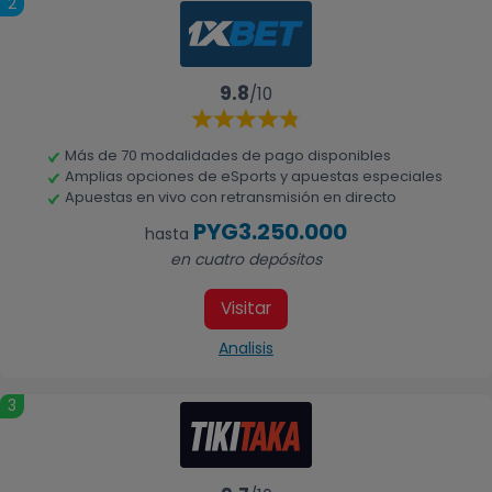
2
9.8
/10
Más de 70 modalidades de pago disponibles
Amplias opciones de eSports y apuestas especiales
Apuestas en vivo con retransmisión en directo
PYG3.250.000
hasta
en cuatro depósitos
Visitar
Analisis
3