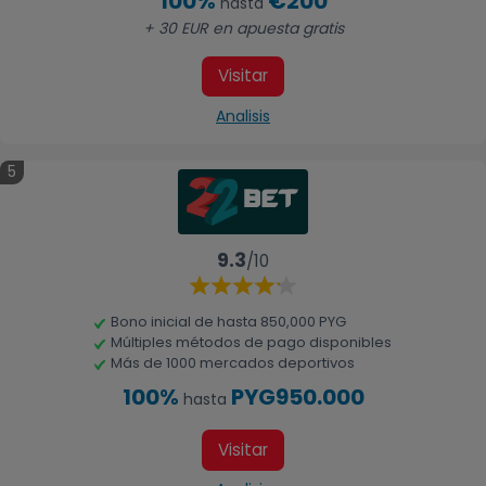
100%
€200
hasta
+ 30 EUR en apuesta gratis
Visitar
Analisis
5
9.3
/10
Bono inicial de hasta 850,000 PYG
Múltiples métodos de pago disponibles
Más de 1000 mercados deportivos
100%
PYG950.000
hasta
Visitar