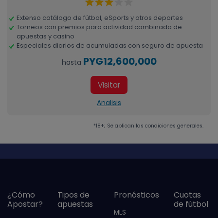
Extenso catálogo de fútbol, eSports y otros deportes
Torneos con premios para actividad combinada de
apuestas y casino
Especiales diarios de acumuladas con seguro de apuesta
PYG12,600,000
hasta
Visitar
Analisis
*18+; Se aplican las condiciones generales.
¿Cómo
Tipos de
Pronósticos
Cuotas
Apostar?
apuestas
de fútbol
MLS