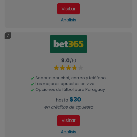
Visitar
Analisis
7
9.0
/10
Soporte por chat, correo y teléfono
Las mejores apuestas en vivo
Opciones de fútbol para Paraguay
$30
hasta
en créditos de apuesta
Visitar
Analisis