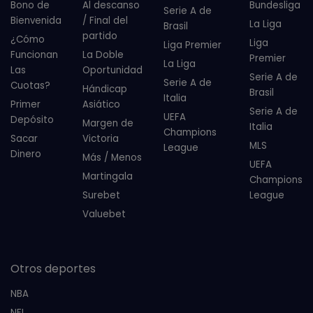
Bono de
Al descanso
Bundesliga
Serie A de
Bienvenida
/ Final del
La Liga
Brasil
partido
¿Cómo
Liga
Liga Premier
Funcionan
La Doble
Premier
La Liga
Las
Oportunidad
Serie A de
Serie A de
Cuotas?
Hándicap
Brasil
Italia
Primer
Asiático
Serie A de
UEFA
Depósito
Margen de
Italia
Champions
Sacar
Victoria
MLS
League
Dinero
Más / Menos
UEFA
Martingala
Champions
Surebet
League
Valuebet
Otros deportes
NBA
NFL