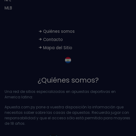
MLB
Quiénes somos
Contacto
Mapa del Sitio
¿Quiénes somos?
Una red de sitios especializados en apuestas deportivas en
America latina:
Apuesta.com.py pone a vuestra disposición la información que
necesitas saber sobre las casas de apuestas. Recuerda jugar con
responsabilidad y que el acceso sólo está permitido para mayores
de 18 años.