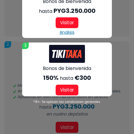
Bonos de bienvenida
100%
PYG800.000
hasta
PYG3.250.000
hasta
Visitar
Visitar
Analisis
Analisis
2
3
Bonos de bienvenida
9.8
/10
150%
€300
hasta
Más de 70 modalidades de pago disponibles
Visitar
Amplias opciones de eSports y apuestas especiales
Apuestas en vivo con retransmisión en directo
*18+; Se aplican las condiciones generales.
PYG3.250.000
hasta
en cuatro depósitos
Visitar