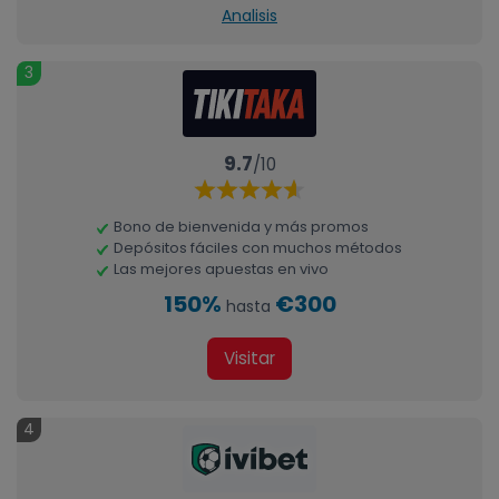
Analisis
3
9.7
/10
Bono de bienvenida y más promos
Depósitos fáciles con muchos métodos
Las mejores apuestas en vivo
150%
€300
hasta
Visitar
4