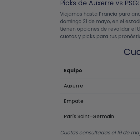
Picks de Auxerre vs PS
Viajamos hasta Francia para ana
domingo 21 de mayo, en el estad
tienen opciones de revalidar el tí
cuotas y picks para tus pronóst
Cuo
Equipo
Auxerre
Empate
París Saint-Germain
Cuotas consultadas el 19 de m