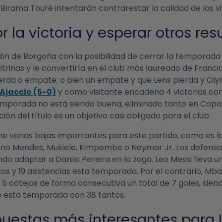
 Birama Touré intentarán contrarestar la calidad de los vi
or la victoria y esperar otros re
ión de Borgoña con la posibilidad de cerrar la temporada ce
trinas y le convertiría en el club más laureado de Francia 
ierda o empate; o bien un empate y que Lens pierda y Ol
Ajaccio (5-0)
y como visitante encadena 4 victorias con
a temporada no está siendo buena, eliminado tanto en C
ión del título es un objetivo casi obligado para el club.
ene varias bajas importantes para este partido, como es la
 Nuno Mendes, Mukiele, Kimpembe o Neymar Jr. Los defens
ndo adaptar a Danilo Pereira en la zaga. Leo Messi lleva u
os y 19 asistencias esta temporada. Por el contrario, Mb
5 cotejos de forma consecutiva un total de 7 goles, sien
 esta temporada con 38 tantos.
uestas más interesantes para L