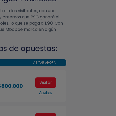
ro a los visitantes, con una
py creemos que PSG ganará el
oles, lo que se paga a
1.90
. Con
s que Mbappé marca en algún
as de apuestas:
VISITAR AHORA
Visitar
G800.000
Analisis