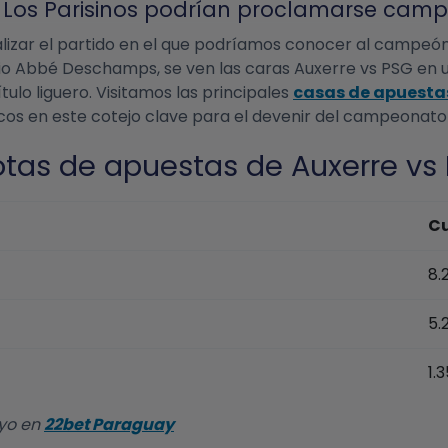
G: Los Parisinos podrían proclamarse cam
lizar el partido en el que podríamos conocer al campeón 
io Abbé Deschamps, se ven las caras Auxerre vs PSG en u
tulo liguero. Visitamos las principales
casas de apuesta
icos en este cotejo clave para el devenir del campeonato
tas de apuestas de Auxerre vs
C
8.
5.
1.
ayo en
22bet Paraguay