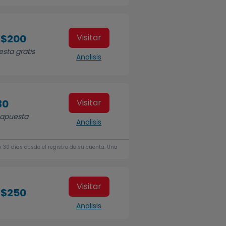
$200
Visitar
sta gratis
Analisis
30
Visitar
 apuesta
Analisis
n 30 días desde el registro de su cuenta. Una
Visitar
$250
Analisis