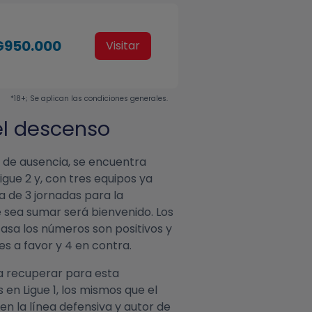
G950.000
Visitar
*18+; Se aplican las condiciones generales.
el descenso
s de ausencia, se encuentra
gue 2 y, con tres equipos ya
a de 3 jornadas para la
ue sea sumar será bienvenido. Los
casa los números son positivos y
es a favor y 4 en contra.
ra recuperar para esta
en Ligue 1, los mismos que el
 en la línea defensiva y autor de