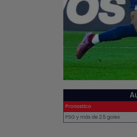
A
Pronostico
PSG y más de 2.5 goles