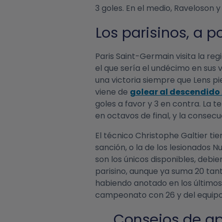
3 goles. En el medio, Raveloson y
Los parisinos, a p
Paris Saint-Germain visita la reg
el que sería el undécimo en sus vi
una victoria siempre que Lens p
viene de
golear al descendido 
goles a favor y 3 en contra. L
en octavos de final, y la consecuc
El técnico Christophe Galtier ti
sanción, o la de los lesionados
son los únicos disponibles, debie
parisino, aunque ya suma 20 tant
habiendo anotado en los últimos 
campeonato con 26 y del equipo
Consejos de ap