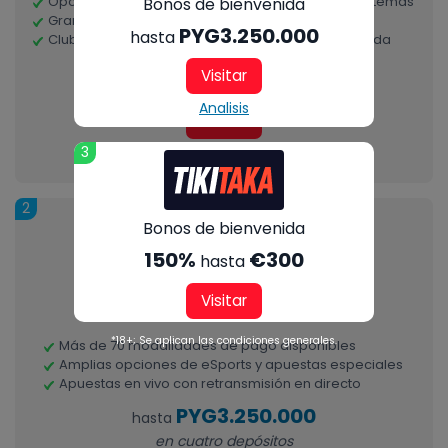
Opciones de apuestas simples, combinadas y sistemas
Bonos de bienvenida
Gran variedad de mercados para apostar
PYG3.250.000
hasta
Club VIP con beneficapple y atención personalizada
100%
PYG800.000
hasta
Visitar
Analisis
Visitar
3
Analisis
2
Bonos de bienvenida
150%
€300
hasta
9.8
/10
Visitar
*18+; Se aplican las condiciones generales.
Más de 70 modalidades de pago disponibles
Amplias opciones de eSports y apuestas especiales
Apuestas en vivo con retransmisión en directo
PYG3.250.000
hasta
en cuatro depósitos