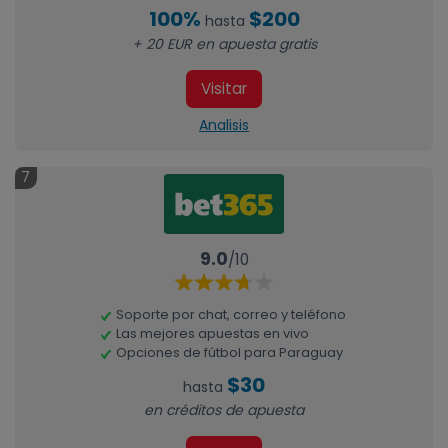
100%
$200
hasta
+ 20 EUR en apuesta gratis
Visitar
Analisis
7
9.0
/10
Soporte por chat, correo y teléfono
Las mejores apuestas en vivo
Opciones de fútbol para Paraguay
$30
hasta
en créditos de apuesta