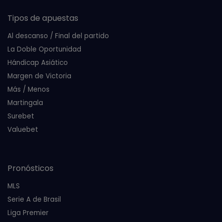
Tipos de apuestas
Al descanso / Final del partido
La Doble Oportunidad
Hándicap Asiático
Margen de Victoria
Más / Menos
Martingala
Surebet
Valuebet
Pronósticos
MLS
Serie A de Brasil
Liga Premier