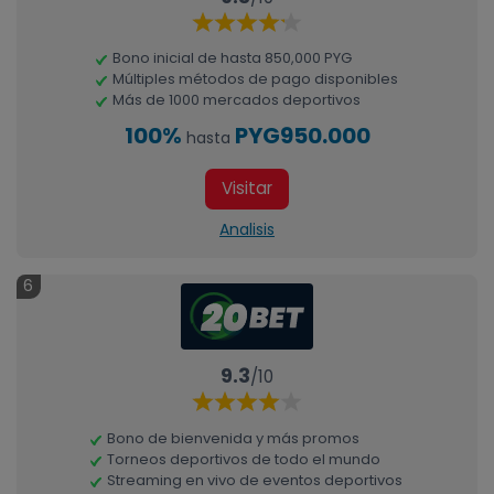
Bono inicial de hasta 850,000 PYG
Múltiples métodos de pago disponibles
Más de 1000 mercados deportivos
100%
PYG950.000
hasta
Visitar
Analisis
6
9.3
/10
Bono de bienvenida y más promos
Torneos deportivos de todo el mundo
Streaming en vivo de eventos deportivos