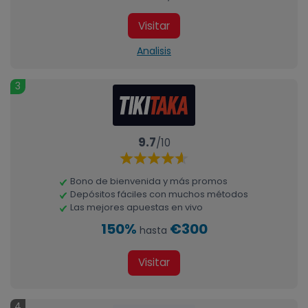
Visitar
Analisis
3
9.7
/10
Bono de bienvenida y más promos
Depósitos fáciles con muchos métodos
Las mejores apuestas en vivo
150%
€300
hasta
Visitar
4