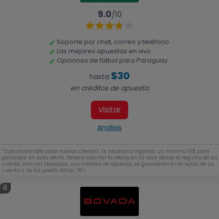
9.0
/10
Soporte por chat, correo y teléfono
Las mejores apuestas en vivo
Opciones de fútbol para Paraguay
$30
hasta
en créditos de apuesta
Visitar
Analisis
*Solo disponible para nuevos clientes. Es necesario ingresar un mínimo 10$ para
participar en esta oferta. Deberá solicitar la oferta en 30 días desde el registro de su
cuenta. Una vez liberados, sus créditos de apuesta se guardarán en el saldo de su
cuenta y no los podrá retirar. 18+;
8