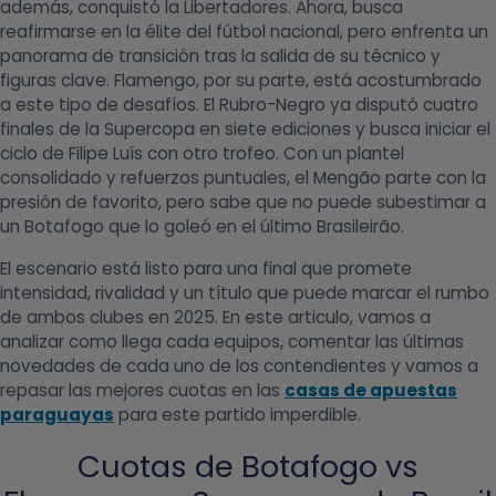
además, conquistó la Libertadores. Ahora, busca
reafirmarse en la élite del fútbol nacional, pero enfrenta un
panorama de transición tras la salida de su técnico y
figuras clave. Flamengo, por su parte, está acostumbrado
a este tipo de desafíos. El Rubro-Negro ya disputó cuatro
finales de la Supercopa en siete ediciones y busca iniciar el
ciclo de Filipe Luís con otro trofeo. Con un plantel
consolidado y refuerzos puntuales, el Mengão parte con la
presión de favorito, pero sabe que no puede subestimar a
un Botafogo que lo goleó en el último Brasileirão.
El escenario está listo para una final que promete
intensidad, rivalidad y un título que puede marcar el rumbo
de ambos clubes en 2025. En este articulo, vamos a
analizar como llega cada equipos, comentar las últimas
novedades de cada uno de los contendientes y vamos a
repasar las mejores cuotas en las
casas de apuestas
paraguayas
para este partido imperdible.
Cuotas de Botafogo vs