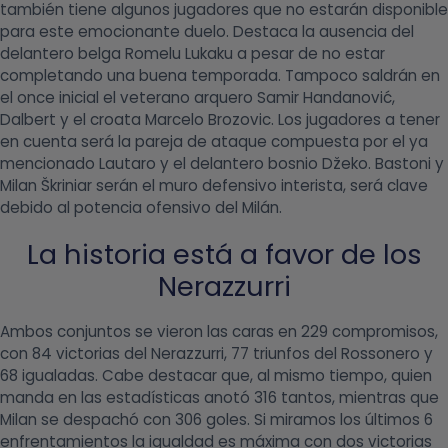
también tiene algunos jugadores que no estarán disponible
para este emocionante duelo. Destaca la ausencia del
delantero belga Romelu Lukaku a pesar de no estar
completando una buena temporada. Tampoco saldrán en
el once inicial el veterano arquero Samir Handanović,
Dalbert y el croata Marcelo Brozovic. Los jugadores a tener
en cuenta será la pareja de ataque compuesta por el ya
mencionado Lautaro y el delantero bosnio Džeko. Bastoni y
Milan Škriniar serán el muro defensivo interista, será clave
debido al potencia ofensivo del Milán.
La historia está a favor de los
Nerazzurri
Ambos conjuntos se vieron las caras en 229 compromisos,
con 84 victorias del Nerazzurri, 77 triunfos del Rossonero y
68 igualadas. Cabe destacar que, al mismo tiempo, quien
manda en las estadísticas anotó 316 tantos, mientras que
Milan se despachó con 306 goles. Si miramos los últimos 6
enfrentamientos la igualdad es máxima con dos victorias