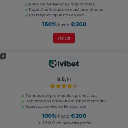
Bono de bienvenida y más promos
Depósitos fáciles con muchos métodos
Las mejores apuestas en vivo
150%
€300
hasta
Visitar
4
9.5
/10
Torneos con premapple y pronósticos
Deportes con cashout y muchos mercados
Apuestas en vivo en tiempo real
100%
€200
hasta
+ 30 EUR en apuesta gratis