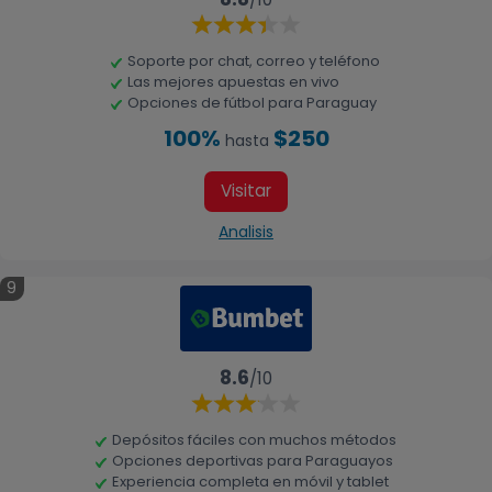
Soporte por chat, correo y teléfono
Las mejores apuestas en vivo
Opciones de fútbol para Paraguay
100%
$250
hasta
Visitar
Analisis
9
8.6
/10
Depósitos fáciles con muchos métodos
Opciones deportivas para Paraguayos
Experiencia completa en móvil y tablet