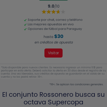
9.0
/10
Soporte por chat, correo y teléfono
Las mejores apuestas en vivo
Opciones de fútbol para Paraguay
$30
hasta
en créditos de apuesta
Visitar
*Solo disponible para nuevos clientes. Es necesario ingresar un mínimo 10$ para
participar en esta oferta. Deberá solicitar la oferta en 30 días desde el registro de su
cuenta. Una vez liberados, sus créditos de apuesta se guardarán en el saldo de su
cuenta y no los podrá retirar. 18+;
*18+; Se aplican las condiciones generales.
El conjunto Rossonero busca su
octava Supercopa