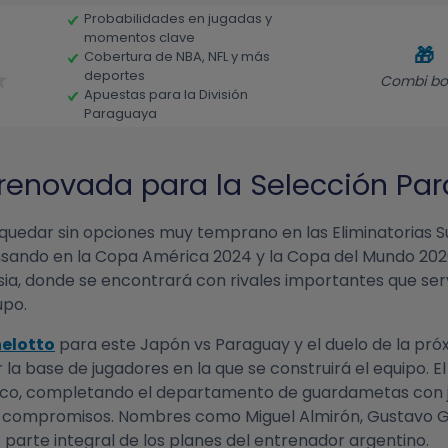
Probabilidades en jugadas y
momentos clave
🎁
Cobertura de NBA, NFL y más
deportes
Combi bo
Apuestas para la División
Paraguaya
n renovada para la Selección Pa
uedar sin opciones muy temprano en las Eliminatorias Su
ando en la Copa América 2024 y la Copa del Mundo 202
sia, donde se encontrará con rivales importantes que se
upo.
helotto
para este Japón vs Paraguay y el duelo de la pr
la base de jugadores en la que se construirá el equipo. E
xico, completando el departamento de guardametas con 
s compromisos. Nombres como Miguel Almirón, Gustavo Gó
arte integral de los planes del entrenador argentino.