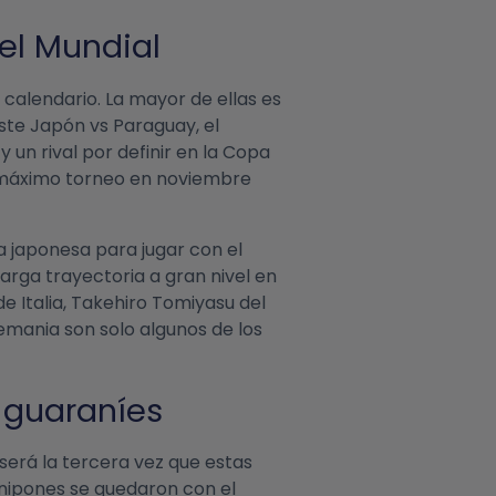
 el Mundial
 calendario. La mayor de ellas es
ste Japón vs Paraguay, el
 un rival por definir en la Copa
l máximo torneo en noviembre
 japonesa para jugar con el
arga trayectoria a gran nivel en
e Italia, Takehiro Tomiyasu del
lemania son solo algunos de los
 guaraníes
será la tercera vez que estas
s nipones se quedaron con el