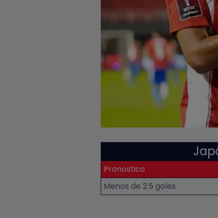
Jap
Pronostico
Menos de 2.5 goles