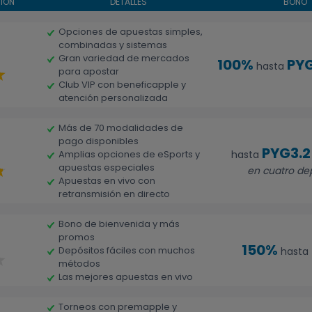
IÓN
DETALLES
BONO
Opciones de apuestas simples,
combinadas y sistemas
Gran variedad de mercados
100%
PY
hasta
para apostar
Club VIP con beneficapple y
atención personalizada
Más de 70 modalidades de
pago disponibles
PYG3.2
Amplias opciones de eSports y
hasta
apuestas especiales
en cuatro de
Apuestas en vivo con
retransmisión en directo
Bono de bienvenida y más
promos
150%
Depósitos fáciles con muchos
hasta
métodos
Las mejores apuestas en vivo
Torneos con premapple y