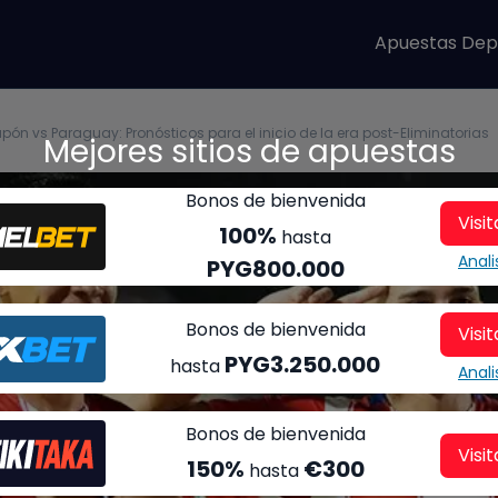
Apuestas Dep
pón vs Paraguay: Pronósticos para el inicio de la era post-Eliminatorias
Mejores sitios de apuestas
Bonos de bienvenida
Visit
100%
hasta
Anali
PYG800.000
Bonos de bienvenida
Visit
PYG3.250.000
hasta
Anali
Bonos de bienvenida
Visit
150%
€300
hasta