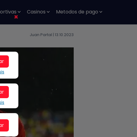
ortivas
Casinos
Metodos de pago
×
Juan Partal | 13.10.2023
ar
sis
ar
sis
ar