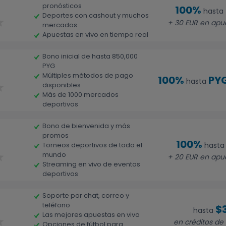
pronósticos
100%
hasta
Deportes con cashout y muchos
+ 30 EUR en apue
mercados
Apuestas en vivo en tiempo real
Bono inicial de hasta 850,000
PYG
Múltiples métodos de pago
100%
PY
hasta
disponibles
Más de 1000 mercados
deportivos
Bono de bienvenida y más
promos
100%
Torneos deportivos de todo el
hasta
mundo
+ 20 EUR en apue
Streaming en vivo de eventos
deportivos
Soporte por chat, correo y
teléfono
$
hasta
Las mejores apuestas en vivo
en créditos de
Opciones de fútbol para