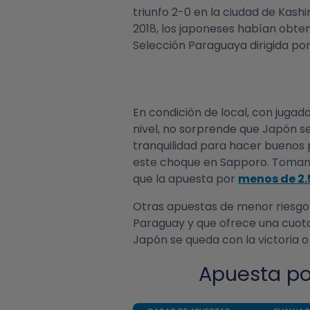
triunfo 2-0 en la ciudad de Kash
2018, los japoneses habían obten
Selección Paraguaya dirigida po
En condición de local, con juga
nivel, no sorprende que Japón se
tranquilidad para hacer buenos 
este choque en Sapporo. Tomand
que la apuesta por
menos de 2.
Otras apuestas de menor riesgo 
Paraguay y que ofrece una cuot
Japón se queda con la victoria o
Apuesta po