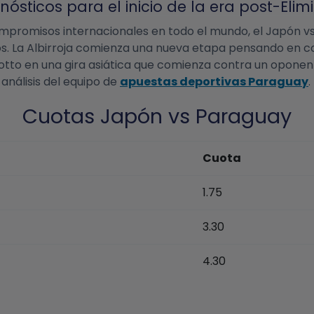
ósticos para el inicio de la era post-Elim
mpromisos internacionales en todo el mundo, el Japón 
s. La Albirroja comienza una nueva etapa pensando en con
tto en una gira asiática que comienza contra un oponen
 análisis del equipo de
apuestas deportivas Paraguay
.
Cuotas Japón vs Paraguay
Cuota
1.75
3.30
4.30