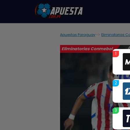
Apuestas Paraguay
Eliminatorias 
Eliminatorias Conmebol
1
2
3