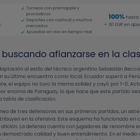
Torneos con premapple y
pronósticos
100%
hasta
Deportes con cashout y muchos
+ 30 EUR en apue
mercados
Apuestas en vivo en tiempo real
 buscando afianzarse en la clas
aptación al estilo del técnico argentino Sebastián Becca
En su último encuentro como local, Ecuador superó a Perú
te, el equipo no tuvo la misma solidez y cayó por 1-0. Ac
 por encima de Paraguay, lo que hace que este partido se
 tabla de clasificación.
ea de tres defensores en sus primeros partidos, un siste
tribuyen en la ofensiva. Este esquema ha funcionado en c
fición. La defensa cuenta con jugadores de renombre en
an demostrado calidad y buen entendimiento. En el medio