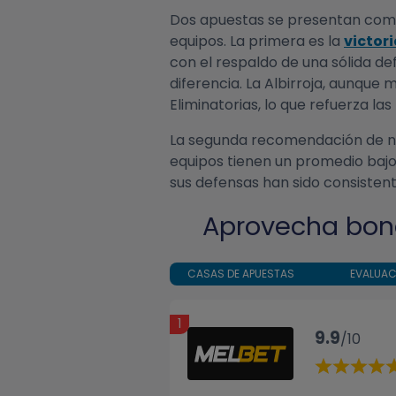
Dos apuestas se presentan como
equipos. La primera es la
victori
con el respaldo de una sólida d
diferencia. La Albirroja, aunque
Eliminatorias, lo que refuerza las
La segunda recomendación de n
equipos tienen un promedio bajo
sus defensas han sido consisten
Aprovecha bono
CASAS DE APUESTAS
EVALUAC
1
9.9
/10