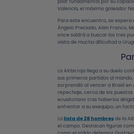
pilar fundamental por su capacid
Valencia, el máximo goleador his
Para este encuentro, se espera q
Ángelo Preciado, Alan Franco, M
once saldrá a buscar los tres p
visita de mucha dificultad a Uru
Par
La Alrbirroja llega a su duelo co
sus primeros partidos al mando, 
sorprendió al vencer a Brasil en
repechaje, cerca de los puestos d
ecuatoriano tras haberlos dirigid
enfrentar a su exequipo, un facto
La
lista de 28 hombres
de la Al
el campo. Destacan figuras como 
como el sólido defensor Gustavo 