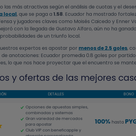
 las más atractivas según el análisis de cuotas y el de
a local
, que se paga a
1.58
. Ecuador ha mostrado fortale
efensa y jugadores claves como Moisés Caicedo y Enner V
 mejoró con la llegada de Gustavo Alfaro, aún no ha ganad
 probabilidades de un triunfo local.
uestros expertos es apostar por
menos de 2.5 goles
, c
 de anotaciones: Ecuador promedia 0.8 goles por partido
tes, lo que nos hace proyectar que el encuentro se man
s y ofertas de las mejores cas
IÓN
DETALLES
BONO
Opciones de apuestas simples,
combinadas y sistemas
Gran variedad de mercados
100%
PY
hasta
para apostar
Club VIP con beneficapple y
atención personalizada