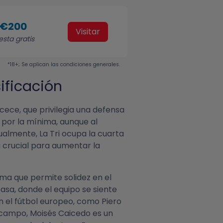
€200
Visitar
sta gratis
*18+; Se aplican las condiciones generales.
ificación
cece, que privilegia una defensa
 por la mínima, aunque al
tualmente, La Tri ocupa la cuarta
a crucial para aumentar la
ma que permite solidez en el
asa, donde el equipo se siente
 el fútbol europeo, como Piero
 campo, Moisés Caicedo es un