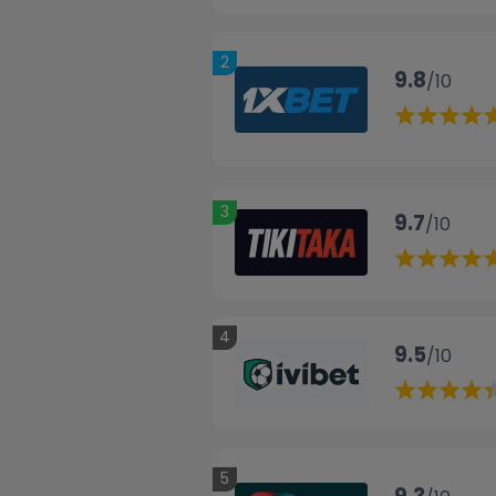
2
9.8
/10
3
9.7
/10
4
9.5
/10
5