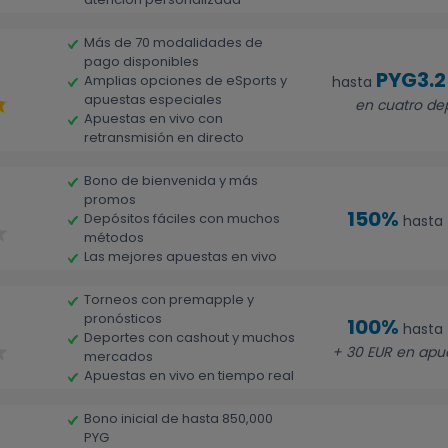
Más de 70 modalidades de
pago disponibles
PYG3.2
Amplias opciones de eSports y
hasta
apuestas especiales
en cuatro de
Apuestas en vivo con
retransmisión en directo
Bono de bienvenida y más
promos
150%
Depósitos fáciles con muchos
hasta
métodos
Las mejores apuestas en vivo
Torneos con premapple y
pronósticos
100%
hasta
Deportes con cashout y muchos
+ 30 EUR en apue
mercados
Apuestas en vivo en tiempo real
Bono inicial de hasta 850,000
PYG