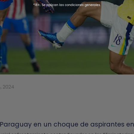
*18+; Se aplican las condiciones generales.
, 2024
 Paraguay en un choque de aspirantes en 