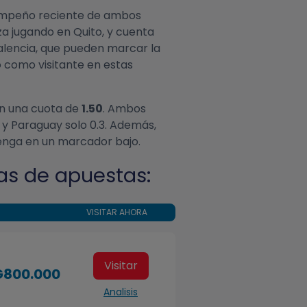
sempeño reciente de ambos
za jugando en Quito, y cuenta
alencia, que pueden marcar la
o como visitante en estas
on una cuota de
1.50
. Ambos
 y Paraguay solo 0.3. Además,
tenga en un marcador bajo.
as de apuestas:
VISITAR AHORA
Visitar
G800.000
Analisis