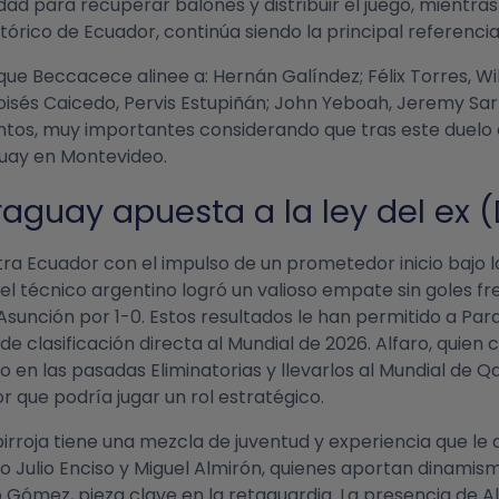
ad para recuperar balones y distribuir el juego, mientras
tórico de Ecuador, continúa siendo la principal referencia
ue Beccacece alinee a: Hernán Galíndez; Félix Torres, Wil
oisés Caicedo, Pervis Estupiñán; John Yeboah, Jeremy Sar
untos, muy importantes considerando que tras este duelo
guay en Montevideo.
aguay apuesta a la ley del ex 
ntra Ecuador con el impulso de un prometedor inicio bajo l
el técnico argentino logró un valioso empate sin goles f
 Asunción por 1-0. Estos resultados le han permitido a Pa
e clasificación directa al Mundial de 2026. Alfaro, quien
o en las pasadas Eliminatorias y llevarlos al Mundial de Q
r que podría jugar un rol estratégico.
birroja tiene una mezcla de juventud y experiencia que le 
Julio Enciso y Miguel Almirón, quienes aportan dinamismo
Gómez, pieza clave en la retaguardia. La presencia de Ale