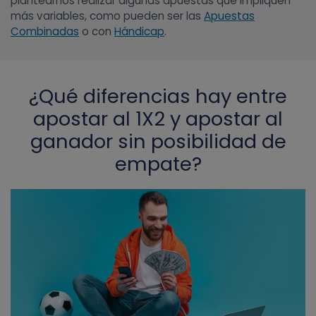
plantearnos realizar algunas apuestas que impliquen
más variables, como pueden ser las
Apuestas
Combinadas
o con
Hándicap
.
¿Qué diferencias hay entre
apostar al 1X2 y apostar al
ganador sin posibilidad de
empate?