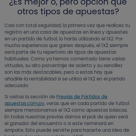
¿Es mejor o, pero opción que
otros tipos de apuestas?
Casi con total seguridad, la primera vez que realices tu
registro en una casa de apuestas en línea y apuestes
en un partido de futbol, lo harás utilizando el 1X2. Por
mucha experiencia que ganes después, el 1X2 siempre
será parte de tu repertorio de tipos de apuestas
habituales. Como ya hemos comentado tiene varias
virtudes, su alto porcentaje de acierto y su sencillez
son las más destacables, pero a estas hay que
añadirle la rentabilidad si se utiliza el 1X2 en el partido
adecuado.
Si visitas la sección de
Previas de Partidos de
apuestas.com.py
, veras que en cada partido de futbol
siempre mencionamos el 1X2 como apuestas básicas.
En todas nuestras previas damos el pick de quien será
el ganador del encuentro o si este terminará en
empate. Esto puede servirte para hacerte una idea de