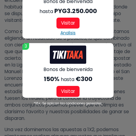
encuentro. El 1 hace referencia al equipo local,
Bonos de bienvenida
habitualmente el conjunto dueño de la cancha donde
PYG3.250.000
hasta
se disputa el partido, el 2 hace referencia al equipo
visitante, por lo que obviamente el X es el empate.
Visitar
Como acabamos de ver, si apostamos al 1X2 estamos
Analisis
eligiendo un resultado de 3 posibles, lo que combinado
con ciertos conocimientos sobre el evento deportivo al
3
que queremos apostar, nos dará un alto porcentaje de
acierto. Pongamos por ejemplo que queremos apostar
en la Liga de Paraguay, y el Olimpia, recibe en el estadio
Bonos de bienvenida
Manuel Ferreira a un combinado modesto, como el San
150%
€300
Lorenzo. Si nos decantamos por apostar al 1 en este
hasta
encuentro tendríamos un porcentaje básico
Visitar
estadístico del 33.3%, con independencia de quienes
fuesen los rivales, pero al conocer la trayectoria de
*18+; Se aplican las condiciones generales.
ambos conjuntos podemos prever que el Olimpia es
clarísimo favorito y nuestras posibilidades de ganar se
disparan.
Una vez dominemos las apuestas a 1X2, podemos