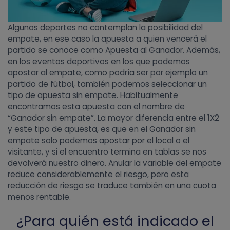
Algunos deportes no contemplan la posibilidad del
empate, en ese caso la apuesta a quien vencerá el
partido se conoce como Apuesta al Ganador. Además,
en los eventos deportivos en los que podemos
apostar al empate, como podría ser por ejemplo un
partido de fútbol, también podemos seleccionar un
tipo de apuesta sin empate. Habitualmente
encontramos esta apuesta con el nombre de
“Ganador sin empate”. La mayor diferencia entre el 1X2
y este tipo de apuesta, es que en el Ganador sin
empate solo podemos apostar por el local o el
visitante, y si el encuentro termina en tablas se nos
devolverá nuestro dinero. Anular la variable del empate
reduce considerablemente el riesgo, pero esta
reducción de riesgo se traduce también en una cuota
menos rentable.
¿Para quién está indicado el