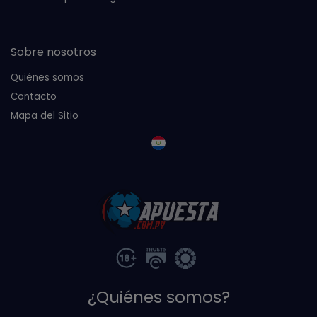
Sobre nosotros
Quiénes somos
Contacto
Mapa del Sitio
¿Quiénes somos?