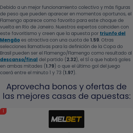
Debido a un mejor funcionamiento colectivo y más figuras
de peso que pueden aparecer en momentos oportunos, el
Flamengo aparece como favorito para este choque de
vuelta en Río de Janeiro. Nuestros expertos coinciden con
este favoritismo y creen que la apuesta por
triunfo del
Mengão
es atractiva con una cuota de
1.59
. Otras
selecciones llamativas para la definición de la Copa do
Brasil pueden ser el Flamengo/Flamengo como resultado al
descanso/final
del partido (
2.32
), el SÍ a que habrá goles
en ambas mitades (
1.79
) o que el último gol del juego
caerá entre el minuto 1 y 73 (
1.97
).
Aprovecha bonos y ofertas de
las mejores casas de apuestas:
1