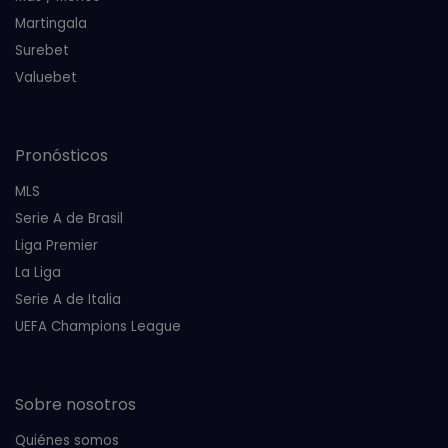
Martingala
Surebet
Valuebet
Pronósticos
MLS
Serie A de Brasil
Liga Premier
La Liga
Serie A de Italia
UEFA Champions League
Sobre nosotros
Quiénes somos