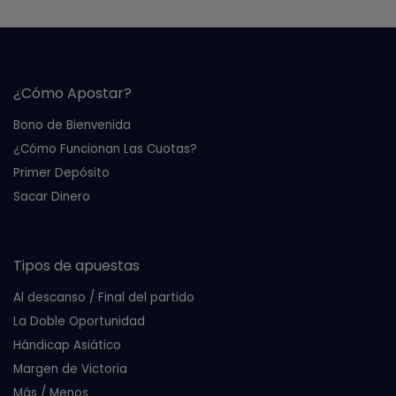
¿Cómo Apostar?
Bono de Bienvenida
¿Cómo Funcionan Las Cuotas?
Primer Depósito
Sacar Dinero
Tipos de apuestas
Al descanso / Final del partido
La Doble Oportunidad
Hándicap Asiático
Margen de Victoria
Más / Menos