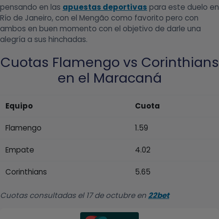
pensando en las
apuestas deportivas
para este duelo en
Río de Janeiro, con el Mengão como favorito pero con
ambos en buen momento con el objetivo de darle una
alegría a sus hinchadas.
Cuotas Flamengo vs Corinthians
en el Maracaná
Equipo
Cuota
Flamengo
1.59
Empate
4.02
Corinthians
5.65
Cuotas consultadas el 17 de octubre en
22bet