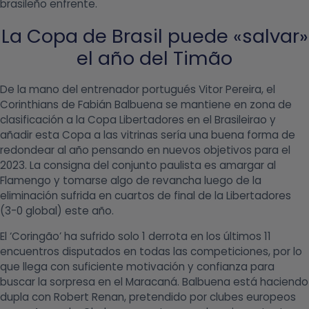
brasileño enfrente.
La Copa de Brasil puede «salvar»
el año del Timão
De la mano del entrenador portugués Vitor Pereira, el
Corinthians de Fabián Balbuena se mantiene en zona de
clasificación a la Copa Libertadores en el Brasileirao y
añadir esta Copa a las vitrinas sería una buena forma de
redondear al año pensando en nuevos objetivos para el
2023. La consigna del conjunto paulista es amargar al
Flamengo y tomarse algo de revancha luego de la
eliminación sufrida en cuartos de final de la Libertadores
(3-0 global) este año.
El ‘Coringão’ ha sufrido solo 1 derrota en los últimos 11
encuentros disputados en todas las competiciones, por lo
que llega con suficiente motivación y confianza para
buscar la sorpresa en el Maracaná. Balbuena está haciendo
dupla con Robert Renan, pretendido por clubes europeos