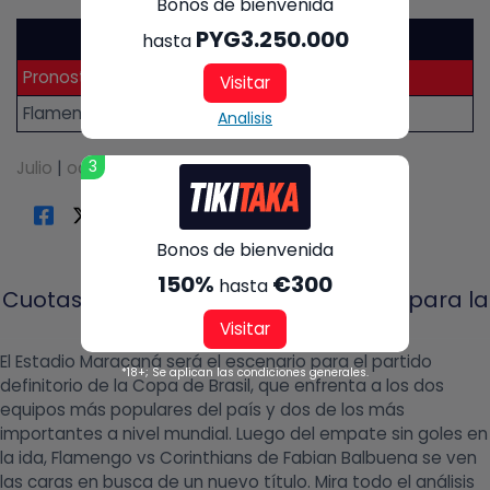
Bonos de bienvenida
Flamengo vs Corinthians
PYG3.250.000
hasta
Pronostico
Odd
Visitar
Flamengo
1.59
Analisis
3
Julio
|
octubre 17, 2022
Bonos de bienvenida
150%
€300
hasta
Cuotas del Flamengo vs Corinthians para la
final de la Copa de Brasil
Visitar
El Estadio Maracaná será el escenario para el partido
*18+; Se aplican las condiciones generales.
definitorio de la Copa de Brasil, que enfrenta a los dos
equipos más populares del país y dos de los más
importantes a nivel mundial. Luego del empate sin goles en
la ida, Flamengo vs Corinthians de Fabian Balbuena se ven
las caras en busca de un nuevo título. Mira todo el análisis