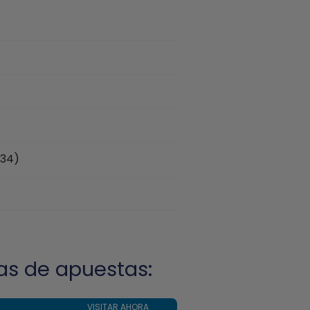
.34)
as de apuestas:
VISITAR AHORA