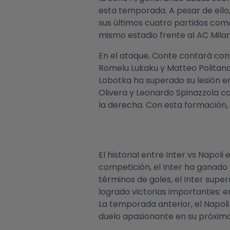
esta temporada. A pesar de ello
sus últimos cuatro partidos como 
mismo estadio frente al AC Milan
En el ataque, Conte contará con 
Romelu Lukaku y Matteo Politano
Lobotka ha superado su lesión en 
Olivera y Leonardo Spinazzola co
la derecha. Con esta formación, 
El historial entre Inter vs Napoli
competición, el Inter ha ganado 
términos de goles, el Inter super
logrado victorias importantes: e
La temporada anterior, el Napoli
duelo apasionante en su próxim