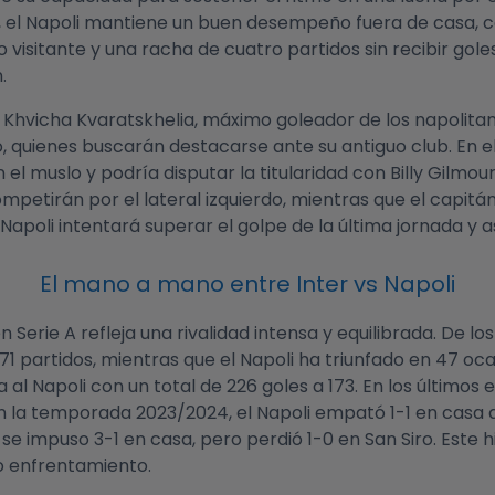
, el Napoli mantiene un buen desempeño fuera de casa, co
visitante y una racha de cuatro partidos sin recibir goles
.
Khvicha Kvaratskhelia, máximo goleador de los napolitanos
, quienes buscarán destacarse ante su antiguo club. En 
el muslo y podría disputar la titularidad con Billy Gilmou
mpetirán por el lateral izquierdo, mientras que el capitá
Napoli intentará superar el golpe de la última jornada y a
El mano a mano entre Inter vs Napoli
 en Serie A refleja una rivalidad intensa y equilibrada. De 
71 partidos, mientras que el Napoli ha triunfado en 47 o
a al Napoli con un total de 226 goles a 173. En los último
n la temporada 2023/2024, el Napoli empató 1-1 en casa d
 se impuso 3-1 en casa, pero perdió 1-0 en San Siro. Este 
o enfrentamiento.