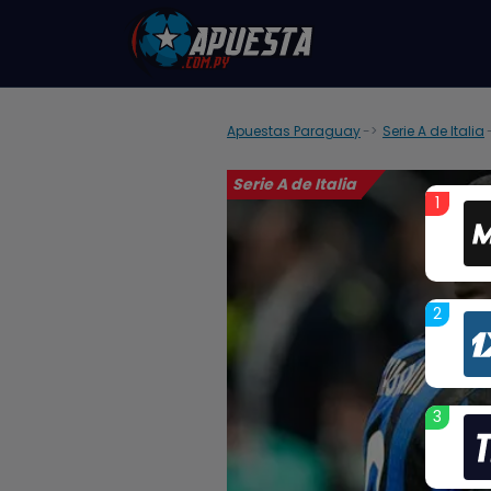
Apuestas Paraguay
Serie A de Italia
Serie A de Italia
1
2
3