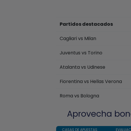
Partidos destacados
Cagliari vs Milan
Juventus vs Torino
Atalanta vs Udinese
Fiorentina vs Hellas Verona
Roma vs Bologna
Aprovecha bono
CASAS DE APUESTAS
EVALUAC