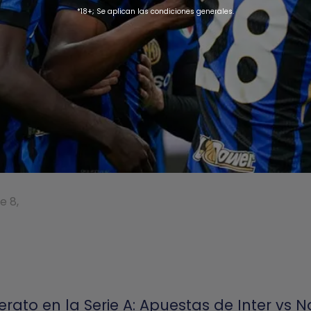
*18+; Se aplican las condiciones generales.
e 8,
rato en la Serie A: Apuestas de Inter vs N