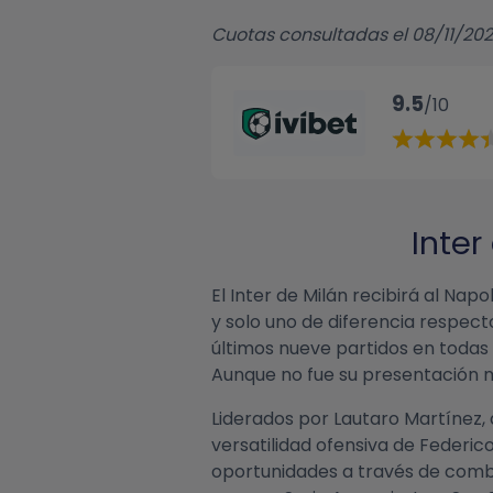
Cuotas consultadas el 08/11/20
9.5
/10
Inter
El Inter de Milán recibirá al Nap
y solo uno de diferencia respecto 
últimos nueve partidos en todas 
Aunque no fue su presentación m
Liderados por Lautaro Martínez,
versatilidad ofensiva de Federico
oportunidades a través de comb