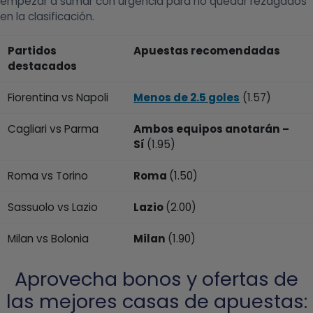
empezar a sumar con urgencia para no quedar rezagados
en la clasificación.
Partidos
Apuestas recomendadas
destacados
Fiorentina vs Napoli
Menos de 2.5 goles
(1.57)
Cagliari vs Parma
Ambos equipos anotarán –
Sí
(1.95)
Roma vs Torino
Roma
(1.50)
Sassuolo vs Lazio
Lazio
(2.00)
Milan vs Bolonia
Milan
(1.90)
Aprovecha bonos y ofertas de
las mejores casas de apuestas: