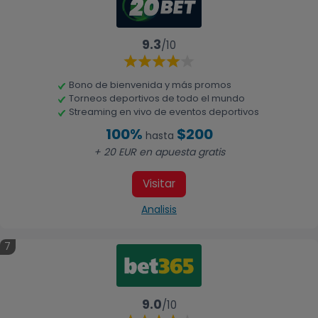
9.3
/10
Bono de bienvenida y más promos
Torneos deportivos de todo el mundo
Streaming en vivo de eventos deportivos
100%
$200
hasta
+ 20 EUR en apuesta gratis
Visitar
Analisis
7
9.0
/10