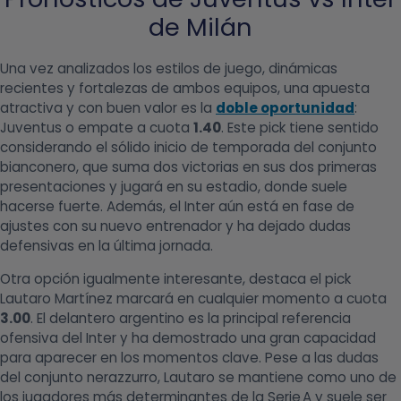
de Milán
Una vez analizados los estilos de juego, dinámicas
recientes y fortalezas de ambos equipos, una apuesta
atractiva y con buen valor es la
doble oportunidad
:
Juventus o empate a cuota
1.40
. Este pick tiene sentido
considerando el sólido inicio de temporada del conjunto
bianconero, que suma dos victorias en sus dos primeras
presentaciones y jugará en su estadio, donde suele
hacerse fuerte. Además, el Inter aún está en fase de
ajustes con su nuevo entrenador y ha dejado dudas
defensivas en la última jornada.
Otra opción igualmente interesante, destaca el pick
Lautaro Martínez marcará en cualquier momento a cuota
3.00
. El delantero argentino es la principal referencia
ofensiva del Inter y ha demostrado una gran capacidad
para aparecer en los momentos clave. Pese a las dudas
del conjunto nerazzurro, Lautaro se mantiene como uno de
los jugadores más determinantes de la Serie A y suele ser