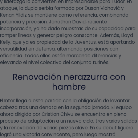
y liderazgo lo convierten en imprescindible para Tudor. En
ataque, la dupla serbia formada por Dusan Vlahović y
Kenan Yildiz se mantiene como referencia, combinando
potencia y precisión. Jonathan David, reciente
incorporación, ya ha dado muestras de su capacidad para
romper líneas y generar peligro constante. Además, Lloyd
Kelly, que ya es propiedad de la Juventus, está aportando
versatilidad en defensa, alternando posiciones con
eficiencia. Todos ellos están marcando diferencias y
elevando el nivel colectivo del conjunto turinés.
Renovación nerazzurra con
hambre
El Inter llega a este partido con la obligación de levantar
cabeza tras una derrota en la segunda jornada. El equipo
ahora dirigido por Cristian Chivu se encuentra en pleno
proceso de adaptación a un nuevo ciclo, tras varias salidas
y la renovación de varias piezas clave. En su debut liguero
logró una victoria convincente, pero luego mostró