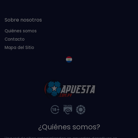
Sobre nosotros
Quiénes somos
Contacto
Mapa del Sitio
¿Quiénes somos?