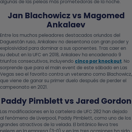
algunas de las peleas más prometedoras de la noche.
Jan Blachowicz vs Magomed
Ankalaev
Entre los muchos peleadores destacados oriundos del
Daguestán ruso, Ankalaev no desentona con gran poder y
explosividad para dominar a sus oponentes. Tras caer en
su debut en la UFC en 2018, Ankalaev ha encadenado 9
triunfos consecutivos, incluyendo
cinco por knockout
. No
sorprende que para el main event de este sábado en Las
Vegas sea el favorito contra un veterano como Blachowicz,
que viene de ganar su primer duelo después de perder el
campeonato en 2021.
Paddy Pimblett vs Jared Gordon
Las modificaciones en la cartelera de UFC 282 han dejado
al fenómeno de Liverpool, Paddy Pimblett, como uno de los
grandes atractivos de la velada. El británico lleva tres
peleas en la empresa (3-0) y en las tres ocasiones ha sido