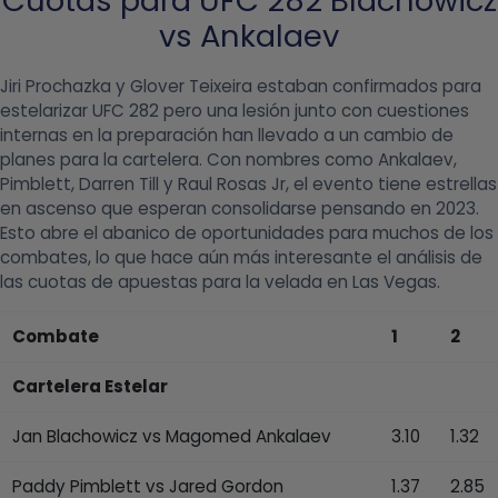
Cuotas para UFC 282 Blachowicz
vs Ankalaev
Jiri Prochazka y Glover Teixeira estaban confirmados para
estelarizar UFC 282 pero una lesión junto con cuestiones
internas en la preparación han llevado a un cambio de
planes para la cartelera. Con nombres como Ankalaev,
Pimblett, Darren Till y Raul Rosas Jr, el evento tiene estrellas
en ascenso que esperan consolidarse pensando en 2023.
Esto abre el abanico de oportunidades para muchos de los
combates, lo que hace aún más interesante el análisis de
las cuotas de apuestas para la velada en Las Vegas.
Combate
1
2
Cartelera Estelar
Jan Blachowicz vs Magomed Ankalaev
3.10
1.32
Paddy Pimblett vs Jared Gordon
1.37
2.85