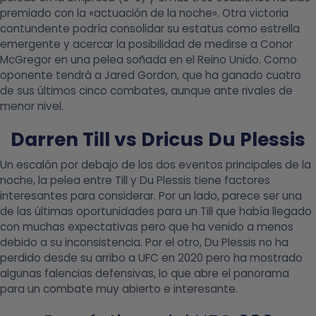
premiado con la «actuación de la noche». Otra victoria
contundente podría consolidar su estatus como estrella
emergente y acercar la posibilidad de medirse a Conor
McGregor en una pelea soñada en el Reino Unido. Como
oponente tendrá a Jared Gordon, que ha ganado cuatro
de sus últimos cinco combates, aunque ante rivales de
menor nivel.
Darren Till vs Dricus Du Plessis
Un escalón por debajo de los dos eventos principales de la
noche, la pelea entre Till y Du Plessis tiene factores
interesantes para considerar. Por un lado, parece ser una
de las últimas oportunidades para un Till que había llegado
con muchas expectativas pero que ha venido a menos
debido a su inconsistencia. Por el otro, Du Plessis no ha
perdido desde su arribo a UFC en 2020 pero ha mostrado
algunas falencias defensivas, lo que abre el panorama
para un combate muy abierto e interesante.