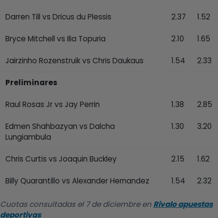
Darren Till vs Dricus du Plessis
2.37
1.52
Bryce Mitchell vs Ilia Topuria
2.10
1.65
Jairzinho Rozenstruik vs Chris Daukaus
1.54
2.33
Preliminares
Raul Rosas Jr vs Jay Perrin
1.38
2.85
Edmen Shahbazyan vs Dalcha
1.30
3.20
Lungiambula
Chris Curtis vs Joaquin Buckley
2.15
1.62
Billy Quarantillo vs Alexander Hernandez
1.54
2.32
Cuotas consultadas el 7 de diciembre en
Rivalo apuestas
deportivas