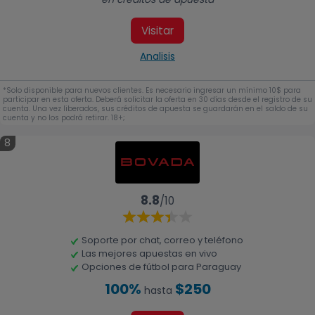
Visitar
Analisis
*Solo disponible para nuevos clientes. Es necesario ingresar un mínimo 10$ para
participar en esta oferta. Deberá solicitar la oferta en 30 días desde el registro de su
cuenta. Una vez liberados, sus créditos de apuesta se guardarán en el saldo de su
cuenta y no los podrá retirar. 18+;
8
8.8
/10
Soporte por chat, correo y teléfono
Las mejores apuestas en vivo
Opciones de fútbol para Paraguay
100%
$250
hasta