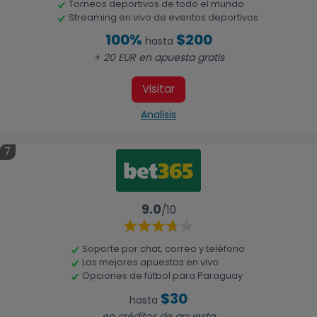
Torneos deportivos de todo el mundo
Streaming en vivo de eventos deportivos
100%
$200
hasta
+ 20 EUR en apuesta gratis
Visitar
Analisis
7
9.0
/10
Soporte por chat, correo y teléfono
Las mejores apuestas en vivo
Opciones de fútbol para Paraguay
$30
hasta
en créditos de apuesta