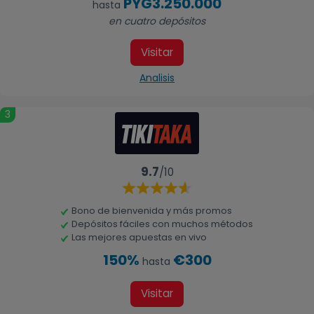
PYG3.250.000
hasta
en cuatro depósitos
Visitar
Analisis
3
9.7
/10
Bono de bienvenida y más promos
Depósitos fáciles con muchos métodos
Las mejores apuestas en vivo
150%
€300
hasta
Visitar