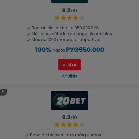
9.3
/10
Bono inicial de hasta 850,000 PYG
Múltiples métodos de pago disponibles
Más de 1000 mercados deportivos
100%
PYG950.000
hasta
Visitar
Analisis
6
9.3
/10
Bono de bienvenida y más promos