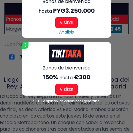
Bonos de bienvenida
Atletico vs Real Madrid
PYG3.250.000
hasta
Pronostico
Odd
Visitar
Margen de victoria Real Madrid 1 gol
2.45
Analisis
Juan Partal
|
enero 15, 2024
3
Bonos de bienvenida
150%
€300
hasta
Llega otro derbi madrileño en la Copa del
Rey: Apuestas de Atletico vs Real Madrid
Visitar
La Copa del Rey llega a la rondas finales y tenemos un
*18+; Se aplican las condiciones generales.
derbi madrileño como la mejor eliminatoria de los octavos
de final, es decir, Atletico vs Real Madrid. Ambos buscarán
una plaza en los cuartos este jueves 18 de enero en el
Estadio Metropolitano. Un choque con sabor a revancha
para los colchoneros tras caer derrotados en las semis de