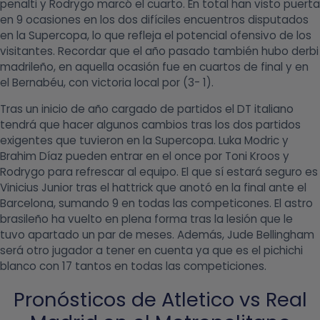
penalti y Rodrygo marcó el cuarto. En total han visto puerta
en 9 ocasiones en los dos difíciles encuentros disputados
en la Supercopa, lo que refleja el potencial ofensivo de los
visitantes. Recordar que el año pasado también hubo derbi
madrileño, en aquella ocasión fue en cuartos de final y en
el Bernabéu, con victoria local por (3- 1).
Tras un inicio de año cargado de partidos el DT italiano
tendrá que hacer algunos cambios tras los dos partidos
exigentes que tuvieron en la Supercopa. Luka Modric y
Brahim Díaz pueden entrar en el once por Toni Kroos y
Rodrygo para refrescar al equipo. El que sí estará seguro es
Vinicius Junior tras el hattrick que anotó en la final ante el
Barcelona, sumando 9 en todas las competicones. El astro
brasileño ha vuelto en plena forma tras la lesión que le
tuvo apartado un par de meses. Además, Jude Bellingham
será otro jugador a tener en cuenta ya que es el pichichi
blanco con 17 tantos en todas las competiciones.
Pronósticos de Atletico vs Real