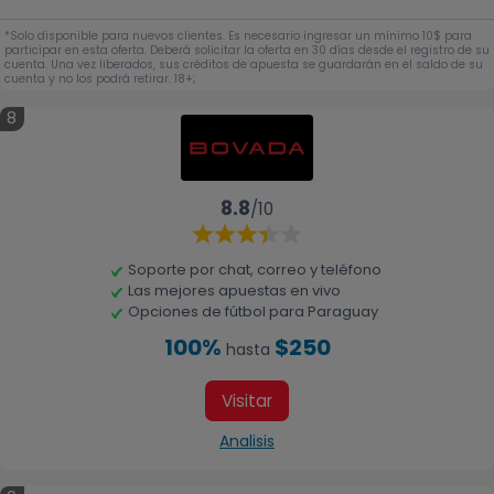
*Solo disponible para nuevos clientes. Es necesario ingresar un mínimo 10$ para
participar en esta oferta. Deberá solicitar la oferta en 30 días desde el registro de su
cuenta. Una vez liberados, sus créditos de apuesta se guardarán en el saldo de su
cuenta y no los podrá retirar. 18+;
8
8.8
/10
Soporte por chat, correo y teléfono
Las mejores apuestas en vivo
Opciones de fútbol para Paraguay
100%
$250
hasta
Visitar
Analisis