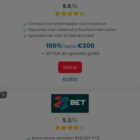
9.5
/10
Torneos con premapple y pronósticos
Deportes con cashout y muchos mercados
Apuestas en vivo en tiempo real
100%
€200
hasta
+ 30 EUR en apuesta gratis
Visitar
Analisis
5
9.3
/10
Bono inicial de hasta 850,000 PYG