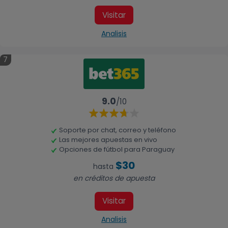
Visitar
Analisis
7
9.0
/10
Soporte por chat, correo y teléfono
Las mejores apuestas en vivo
Opciones de fútbol para Paraguay
$30
hasta
en créditos de apuesta
Visitar
Analisis