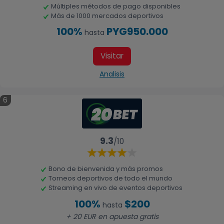
Múltiples métodos de pago disponibles
Más de 1000 mercados deportivos
100%
PYG950.000
hasta
Visitar
Analisis
6
9.3
/10
Bono de bienvenida y más promos
Torneos deportivos de todo el mundo
Streaming en vivo de eventos deportivos
100%
$200
hasta
+ 20 EUR en apuesta gratis