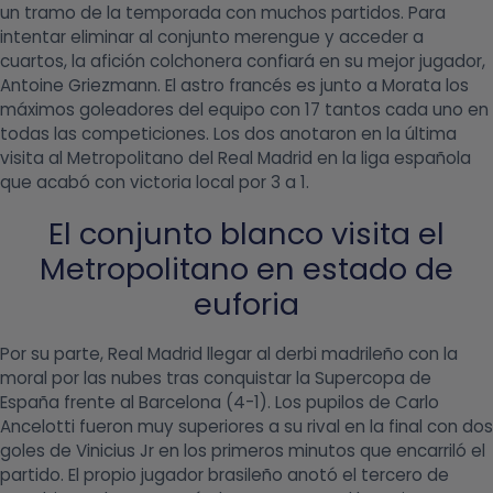
un tramo de la temporada con muchos partidos. Para
intentar eliminar al conjunto merengue y acceder a
cuartos, la afición colchonera confiará en su mejor jugador,
Antoine Griezmann. El astro francés es junto a Morata los
máximos goleadores del equipo con 17 tantos cada uno en
todas las competiciones. Los dos anotaron en la última
visita al Metropolitano del Real Madrid en la liga española
que acabó con victoria local por 3 a 1.
El conjunto blanco visita el
Metropolitano en estado de
euforia
Por su parte, Real Madrid llegar al derbi madrileño con la
moral por las nubes tras conquistar la Supercopa de
España frente al Barcelona (4-1). Los pupilos de Carlo
Ancelotti fueron muy superiores a su rival en la final con dos
goles de Vinicius Jr en los primeros minutos que encarriló el
partido. El propio jugador brasileño anotó el tercero de