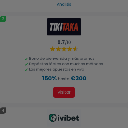
Analisis
3
9.7
/10
Bono de bienvenida y más promos
Depósitos fáciles con muchos métodos
Las mejores apuestas en vivo
150%
€300
hasta
Visitar
4