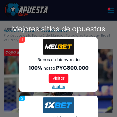
×
Mejores sitios de apuestas
Juan Partal | 17.06.2026
Apuestas Paraguay
Copa del Mundo
Pronósticos de la Fecha 2 del Mundial: Turquía vs Paraguay, Brasil
1
vs Haití y más
Copa del Mundo
Bonos de bienvenida
100%
PYG800.000
hasta
Visitar
Analisis
2