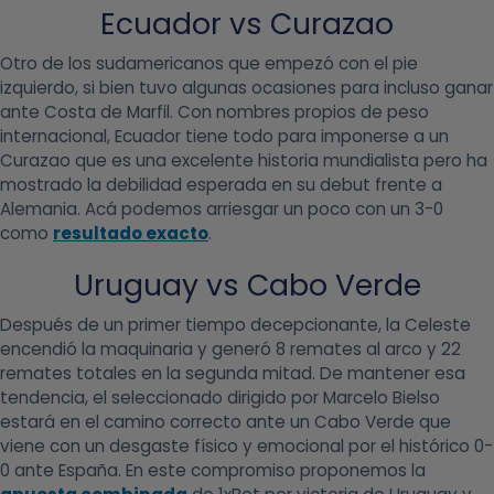
Ecuador vs Curazao
Otro de los sudamericanos que empezó con el pie
izquierdo, si bien tuvo algunas ocasiones para incluso ganar
ante Costa de Marfil. Con nombres propios de peso
internacional, Ecuador tiene todo para imponerse a un
Curazao que es una excelente historia mundialista pero ha
mostrado la debilidad esperada en su debut frente a
Alemania. Acá podemos arriesgar un poco con un 3-0
como
resultado exacto
.
Uruguay vs Cabo Verde
Después de un primer tiempo decepcionante, la Celeste
encendió la maquinaria y generó 8 remates al arco y 22
remates totales en la segunda mitad. De mantener esa
tendencia, el seleccionado dirigido por Marcelo Bielso
estará en el camino correcto ante un Cabo Verde que
viene con un desgaste físico y emocional por el histórico 0-
0 ante España. En este compromiso proponemos la