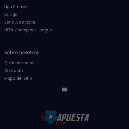
Liga Premier
La Liga
Serie A de Italia
UEFA Champions League
Sobre nosotros
Quiénes somos
Contacto
Mapa del Sitio