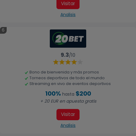
Visitar
Analisis
6
9.3
/10
Bono de bienvenida y más promos
Torneos deportivos de todo el mundo
Streaming en vivo de eventos deportivos
100%
$200
hasta
+ 20 EUR en apuesta gratis
Visitar
Analisis