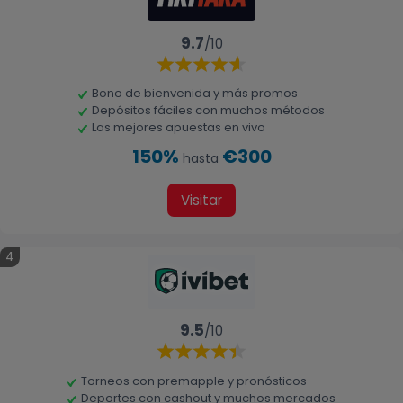
9.7
/10
Bono de bienvenida y más promos
Depósitos fáciles con muchos métodos
Las mejores apuestas en vivo
150%
€300
hasta
Visitar
4
9.5
/10
Torneos con premapple y pronósticos
Deportes con cashout y muchos mercados