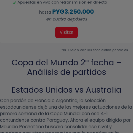
Apuestas en vivo con retransmisión en directo
PYG3.250.000
hasta
en cuatro depósitos
Visitar
*18+; Se aplican las condiciones generales.
Copa del Mundo 2ª fecha –
Análisis de partidos
Estados Unidos vs Australia
Con perdón de Francia o Argentina, la selección
estadounidense dejó una de las mejores actuaciones de la
primera semana de la Copa Mundial con ese 4-1
contundente contra Paraguay. Ahora el equipo dirigido por
Mauricio Pochettino buscará consolidar ese nivel y