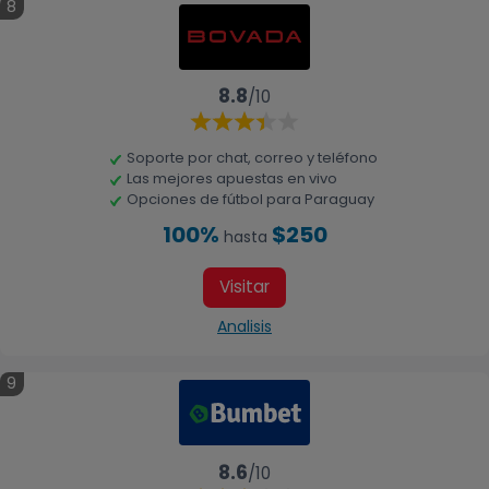
8
8.8
/10
Soporte por chat, correo y teléfono
Las mejores apuestas en vivo
Opciones de fútbol para Paraguay
100%
$250
hasta
Visitar
Analisis
9
8.6
/10