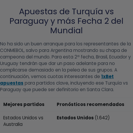
Apuestas de Turquía vs
Paraguay y más Fecha 2 del
Mundial
No ha sido un buen arranque para los representantes de la
CONMEBOL, salvo para Argentina mostrando su chapa de
campeona del mundo. Para esta 2ª fecha, Brasil, Ecuador y
Uruguay tendrán que dar un paso adelante para no
complicarse demasiado en la pelea de sus grupos. A
continuación, vemos cuotas interesantes de
1xBet
apuestas
para partidos clave, incluyendo ese Turquía vs
Paraguay que puede ser definitorio en Santa Clara.
Mejores partidos
Pronósticos recomendados
Estados Unidos vs
Estados Unidos
(1.642)
Australia