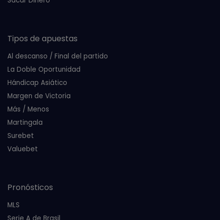
Sacar Dinero
Tipos de apuestas
Al descanso / Final del partido
La Doble Oportunidad
Hándicap Asiático
Margen de Victoria
Más / Menos
Martingala
Surebet
Valuebet
Pronósticos
MLS
Serie A de Brasil