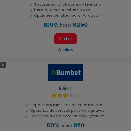
Soporte por chat, correo y teléfono
Las mejores apuestas en vivo
Opciones de fútbol para Paraguay
100%
$250
hasta
Visitar
Analisis
9
8.6
/10
Depósitos fáciles con muchos métodos
Opciones deportivas para Paraguayos
Experiencia completa en móvil y tablet
50%
$20
hasta