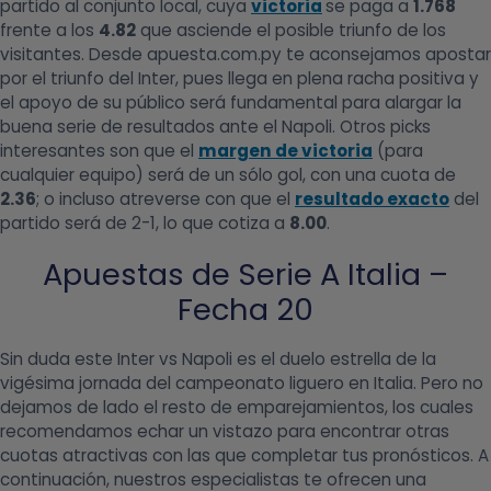
partido al conjunto local, cuya
victoria
se paga a
1.768
frente a los
4.82
que asciende el posible triunfo de los
visitantes. Desde apuesta.com.py te aconsejamos apostar
por el triunfo del Inter, pues llega en plena racha positiva y
el apoyo de su público será fundamental para alargar la
buena serie de resultados ante el Napoli. Otros picks
interesantes son que el
margen de victoria
(para
cualquier equipo) será de un sólo gol, con una cuota de
2.36
; o incluso atreverse con que el
resultado exacto
del
partido será de 2-1, lo que cotiza a
8.00
.
Apuestas de Serie A Italia –
Fecha 20
Sin duda este Inter vs Napoli es el duelo estrella de la
vigésima jornada del campeonato liguero en Italia. Pero no
dejamos de lado el resto de emparejamientos, los cuales
recomendamos echar un vistazo para encontrar otras
cuotas atractivas con las que completar tus pronósticos. A
continuación, nuestros especialistas te ofrecen una