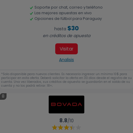
Soporte por chat, correo y teléfono
Las mejores apuestas en vivo
Opciones de fútbol para Paraguay
$30
hasta
en créditos de apuesta
Visitar
Analisis
*Solo disponible para nuevos clientes. Es necesario ingresar un mínimo 10$ para
participar en esta oferta. Deberá solicitar la oferta en 30 días desde el registro de su
cuenta. Una vez liberados, sus créditos de apuesta se guardarán en el saldo de su
cuenta y no los podrá retirar. 18+;
8
8.8
/10