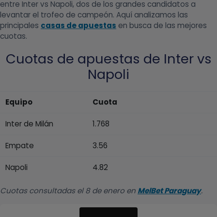
entre Inter vs Napoli, dos de los grandes candidatos a
levantar el trofeo de campeón. Aquí analizamos las
principales
casas de apuestas
en busca de las mejores
cuotas.
Cuotas de apuestas de Inter vs
Napoli
Equipo
Cuota
Inter de Milán
1.768
Empate
3.56
Napoli
4.82
Cuotas consultadas el 8 de enero en
MelBet Paraguay
.