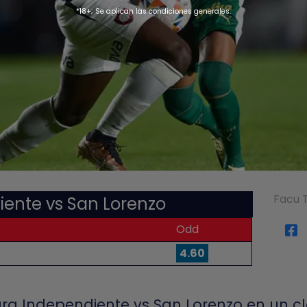
*18+; Se aplican las condiciones generales.
Facu T
iente vs San Lorenzo
Odd
4.60
ra Independiente vs San Lorenzo en un clá