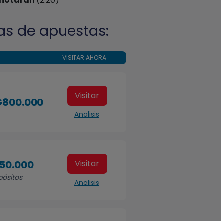
anotarán
(2.20)
as de apuestas:
VISITAR AHORA
Visitar
G800.000
Analisis
50.000
Visitar
pósitos
Analisis