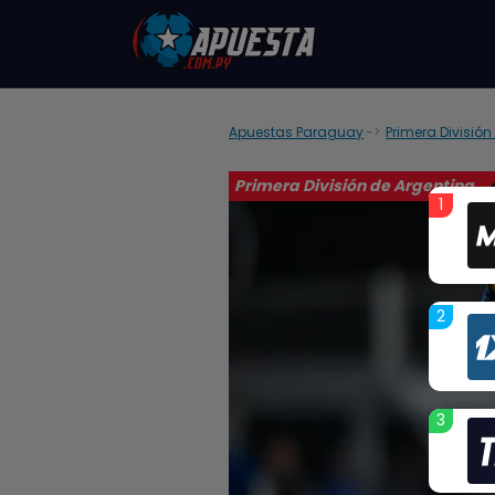
Apuestas Paraguay
Primera División
Primera División de Argentina
1
2
3