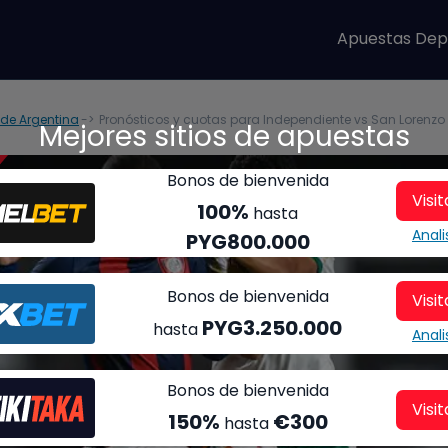
Apuestas Dep
 de Argentina
Pronósticos y cuotas para Independiente vs San Lorenzo e
Mejores sitios de apuestas
Bonos de bienvenida
Visit
100%
hasta
Anali
PYG800.000
Bonos de bienvenida
Visit
PYG3.250.000
hasta
Anali
Bonos de bienvenida
Visit
150%
€300
hasta