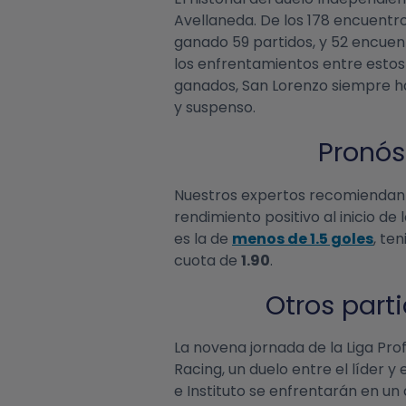
Avellaneda. De los 178 encuentro
ganado 59 partidos, y 52 encuent
los enfrentamientos entre estos
ganados, San Lorenzo siempre ha 
y suspenso.
Pronós
Nuestros expertos recomiendan c
rendimiento positivo al inicio d
es la de
menos de 1.5 goles
, te
cuota de
1.90
.
Otros part
La novena jornada de la Liga Pro
Racing, un duelo entre el líder y
e Instituto se enfrentarán en un