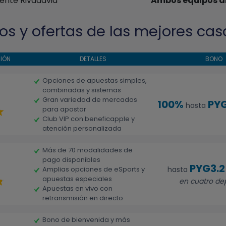
ente Rivadavia
Ambos equipos 
s y ofertas de las mejores cas
IÓN
DETALLES
BONO
Opciones de apuestas simples,
combinadas y sistemas
Gran variedad de mercados
100%
PY
hasta
para apostar
Club VIP con beneficapple y
atención personalizada
Más de 70 modalidades de
pago disponibles
PYG3.2
Amplias opciones de eSports y
hasta
apuestas especiales
en cuatro de
Apuestas en vivo con
retransmisión en directo
Bono de bienvenida y más