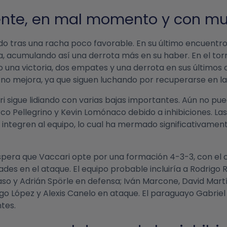
nte, en mal momento y con mu
do tras una racha poco favorable. En su último encuentro
a, acumulando así una derrota más en su haber. En el tor
 una victoria, dos empates y una derrota en sus últimos 
n no mejora, ya que siguen luchando por recuperarse en l
cari sigue lidiando con varias bajas importantes. Aún no p
rco Pellegrino y Kevin Lomónaco debido a inhibiciones. L
 integren al equipo, lo cual ha mermado significativamen
spera que Vaccari opte por una formación 4-3-3, con el 
es en el ataque. El equipo probable incluiría a Rodrigo Re
o y Adrián Spörle en defensa; Iván Marcone, David Martín
ago López y Alexis Canelo en ataque. El paraguayo Gabri
tes.