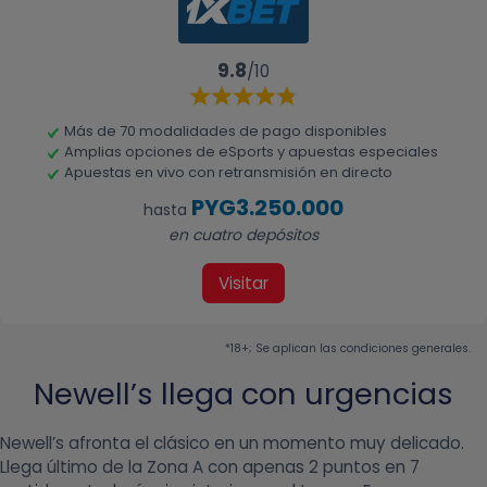
9.8
/10
Más de 70 modalidades de pago disponibles
Amplias opciones de eSports y apuestas especiales
Apuestas en vivo con retransmisión en directo
PYG3.250.000
hasta
en cuatro depósitos
Visitar
*18+; Se aplican las condiciones generales.
Newell’s llega con urgencias
Newell’s afronta el clásico en un momento muy delicado.
Llega último de la Zona A con apenas 2 puntos en 7