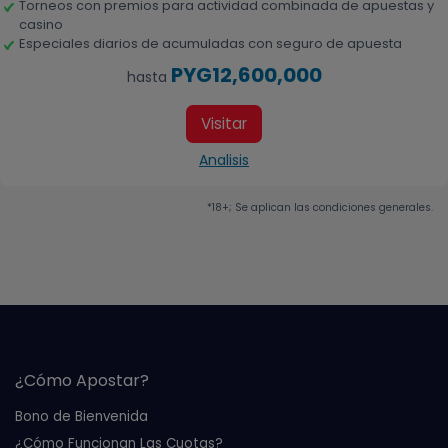
Torneos con premios para actividad combinada de apuestas y
casino
Especiales diarios de acumuladas con seguro de apuesta
PYG12,600,000
hasta
Visitar
Analisis
*18+; Se aplican las condiciones generales.
¿Cómo Apostar?
Bono de Bienvenida
¿Cómo Funcionan Las Cuotas?