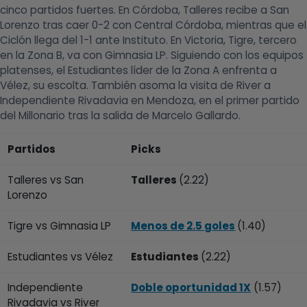
cinco partidos fuertes. En Córdoba, Talleres recibe a San
Lorenzo tras caer 0-2 con Central Córdoba, mientras que el
Ciclón llega del 1-1 ante Instituto. En Victoria, Tigre, tercero
en la Zona B, va con Gimnasia LP. Siguiendo con los equipos
platenses, el Estudiantes líder de la Zona A enfrenta a
Vélez, su escolta. También asoma la visita de River a
Independiente Rivadavia en Mendoza, en el primer partido
del Millonario tras la salida de Marcelo Gallardo.
Partidos
Picks
Talleres vs San
Talleres
(2.22)
Lorenzo
Tigre vs Gimnasia LP
Menos de 2.5 goles
(1.40)
Estudiantes vs Vélez
Estudiantes
(2.22)
Independiente
Doble oportunidad 1X
(1.57)
Rivadavia vs River