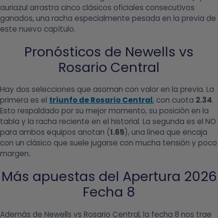
auriazul arrastra cinco clásicos oficiales consecutivos
ganados, una racha especialmente pesada en la previa de
este nuevo capítulo.
Pronósticos de Newells vs
Rosario Central
Hay dos selecciones que asoman con valor en la previa. La
primera es el
triunfo de Rosario Central
, con cuota
2.34
.
Esto respaldado por su mejor momento, su posición en la
tabla y la racha reciente en el historial. La segunda es el NO
para ambos equipos anotan (
1.65
), una línea que encaja
con un clásico que suele jugarse con mucha tensión y poco
margen.
Más apuestas del Apertura 2026
Fecha 8
Además de Newells vs Rosario Central, la fecha 8 nos trae