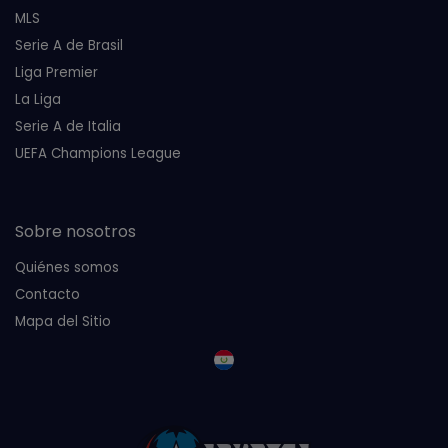
MLS
Serie A de Brasil
Liga Premier
La Liga
Serie A de Italia
UEFA Champions League
Sobre nosotros
Quiénes somos
Contacto
Mapa del Sitio