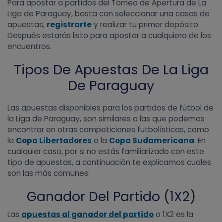
Para apostar a partidos del Torneo de Apertura de La
Liga de Paraguay, basta con seleccionar una casas de
apuestas,
registrarte
y realizar tu primer depósito.
Después estarás listo para apostar a cualquiera de los
encuentros.
Tipos De Apuestas De La Liga
De Paraguay
Las apuestas disponibles para los partidos de fútbol de
la Liga de Paraguay, son similares a las que podemos
encontrar en otras competiciones futbolísticas, como
la
Copa Libertadores
o la
Copa Sudamericana
. En
cualquier caso, por si no estás familiarizado con este
tipo de apuestas, a continuación te explicamos cuales
son las más comunes:
Ganador Del Partido (1X2)
Las
apuestas al ganador del partido
o 1X2 es la