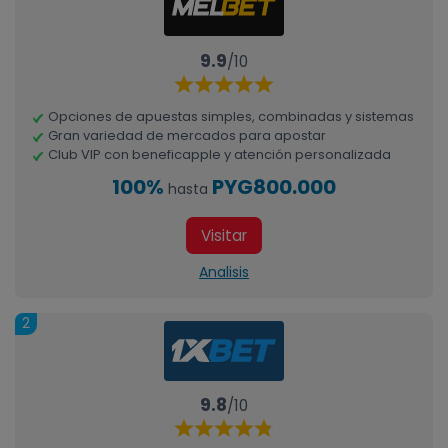
9.9
/10
Opciones de apuestas simples, combinadas y sistemas
Gran variedad de mercados para apostar
Club VIP con beneficapple y atención personalizada
100%
PYG800.000
hasta
Visitar
Analisis
2
9.8
/10