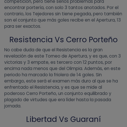
competición, pero tiene serios problemas para
encontrar portería, con solo 3 tantos anotados. Por el
contrario, los Tejedores sin tiene pegada, pero también
son el conjunto que más goles recibe en el Apertura, 13
para ser exactos.
Resistencia Vs Cerro Porteño
No cabe duda de que el Resistencia es la gran
revelación de este Torneo de Apertura, y es que, con 3
victorias y 3 empate, es tercero con 12 puntos, por
encima nada menos que del Olimpia. Además, en este
periodo ha marcado la friolera de 14 goles. Sin
embargo, este será el examen más duro al que se ha
enfrentado el Resistencia, y es que se mide al
poderoso Cerro Porteño, un conjunto equilibrado y
plagado de virtudes que era líder hasta la pasada
jornada.
Libertad Vs Guaraní