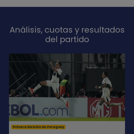
Análisis, cuotas y resultados
del partido
Primera División de Paraguay