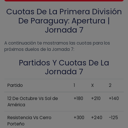
Cuotas De La Primera División
De Paraguay: Apertura |
Jornada 7
A continuación te mostramos las cuotas para los
próximos duelos de la Jornada 7:
Partidos Y Cuotas De La
Jornada 7
Partido
1
X
2
12 De Octubre Vs Sol de
+180
+210
+140
América
Resistencia Vs Cerro
+300
+240
-125
Porteño