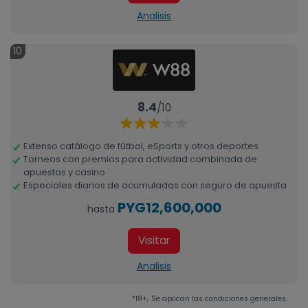
Analisis
10
8.4
/10
Extenso catálogo de fútbol, eSports y otros deportes
Torneos con premios para actividad combinada de
apuestas y casino
Especiales diarios de acumuladas con seguro de apuesta
PYG12,600,000
hasta
Visitar
Analisis
*18+; Se aplican las condiciones generales.