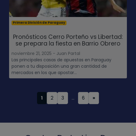
Primera División de Paraguay
Pronósticos Cerro Porteño vs Libertad:
se prepara la fiesta en Barrio Obrero
noviembre 21, 2025 - Juan Partal
Las principales casas de apuestas en Paraguay
ponen a tu disposición una gran cantidad de
mercados en los que apostar...
1
2
3
…
6
»