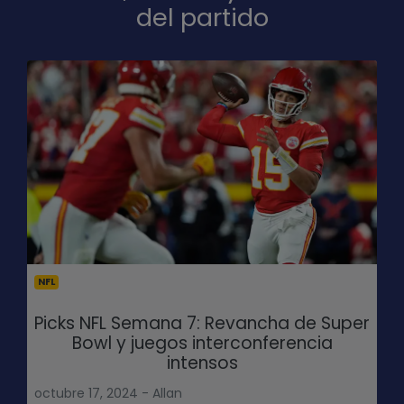
del partido
NFL
Picks NFL Semana 7: Revancha de Super
Bowl y juegos interconferencia
intensos
octubre 17, 2024 - Allan