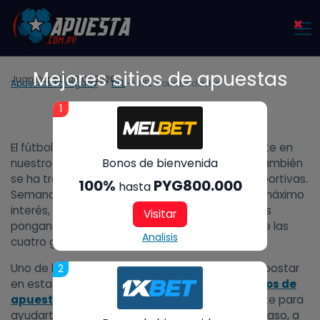
×
Mejores sitios de apuestas
Juan Partal | 08.07.2026
Apuestas Paraguay
NFL
NFL Probabilidades
1
NFL Probabilidades
El fútbol americano ha crecido exponencialmente en
Bonos de bienvenida
nuestro país a nivel de seguimiento, algo que también
se ha trasladado al mundo de las apuestas deportivas.
100%
PYG800.000
hasta
Semana tras semana tienen lugar partidos de máximo
interés, lo que provoca que miles de apostantes
Visitar
pongan sus miras en las cuotas de la NFL, una de las
Analisis
cuatro grandes ligas estadounidenses.
Uno de los principales problemas a la hora de apostar
2
en esta competición es la gran cantidad de
tipos de
apuestas
existentes, motivo más que suficiente para
ayudarte a seleccionar los mejores picks y, de paso, a