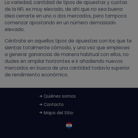
La variedad, cantidad de tipos de apuestas y cuotas
de la NFL es muy elevado, de ahí que no sea buena
idea cerrarte en uno o dos mercados, pero tampoco
comenzar apostando en un número demasiado
elevado.
Céntrate en aquellos tipos de apuestas con los que te
sientas totalmente cómodo, y una vez que empieces
a generar ganancias de manera habitual con ellos, no
dudes en ampliar horizontes e ir añadiendo nuevos
mercados en busca de una cantidad todavía superior
de rendimiento económico.
Quiénes somos
Contacto
Mapa del Sitio