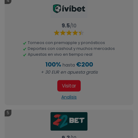
4
9.5
/10
Torneos con premapple y pronósticos
Deportes con cashout y muchos mercados
Apuestas en vivo en tiempo real
100%
€200
hasta
+ 30 EUR en apuesta gratis
Visitar
Analisis
5