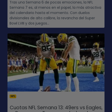
Tras una Semana 6 de pocas emociones, la NFL
Semana 7 es, al menos en el papel, la más atractiva
del calendario hasta el momento. Con duelos
divisionales de alto calibre, la revancha del Super
Bowl LVIII y dos juegos...
NFL
Cuotas NFL Semana 13: 49ers vs Eagles,