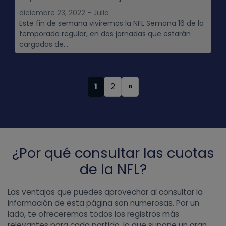
diciembre 23, 2022 - Julio
Este fin de semana viviremos la NFL Semana 16 de la
temporada regular, en dos jornadas que estarán
cargadas de...
1
2
»
¿Por qué consultar las cuotas
de la NFL?
Las ventajas que puedes aprovechar al consultar la
información de esta página son numerosas. Por un
lado, te ofreceremos todos los registros más
relevantes para cada partido, lo que supone un gran