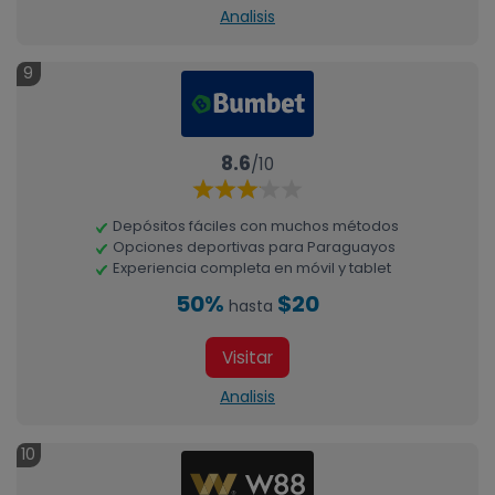
Analisis
9
8.6
/10
Depósitos fáciles con muchos métodos
Opciones deportivas para Paraguayos
Experiencia completa en móvil y tablet
50%
$20
hasta
Visitar
Analisis
10