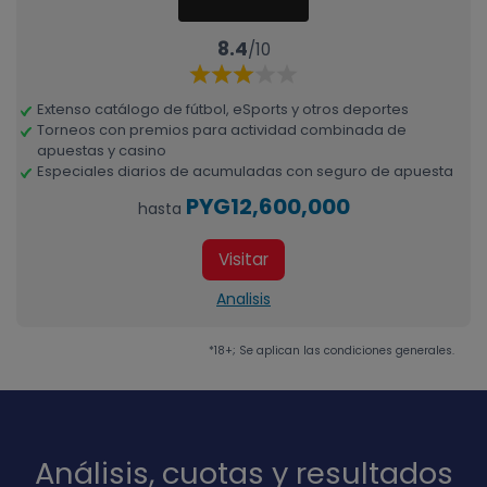
8.4
/10
Extenso catálogo de fútbol, eSports y otros deportes
Torneos con premios para actividad combinada de
apuestas y casino
Especiales diarios de acumuladas con seguro de apuesta
PYG12,600,000
hasta
Visitar
Analisis
*18+; Se aplican las condiciones generales.
Análisis, cuotas y resultados