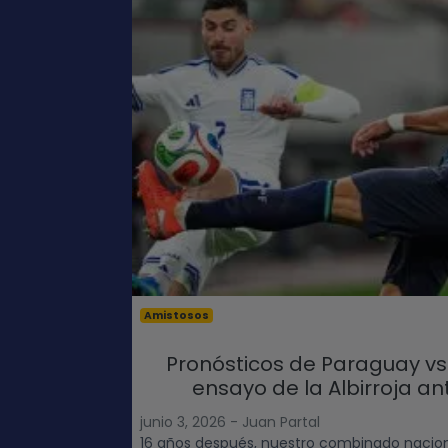
Amistosos
Pronósticos de Paraguay vs
ensayo de la Albirroja an
junio 3, 2026 - Juan Partal
16 años después, nuestro combinado nacio