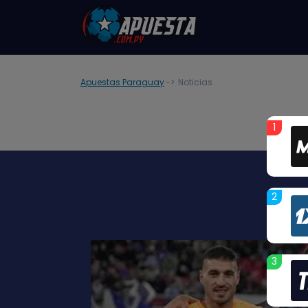
Apuestas Paraguay
Noticias
1
2
Anál
3