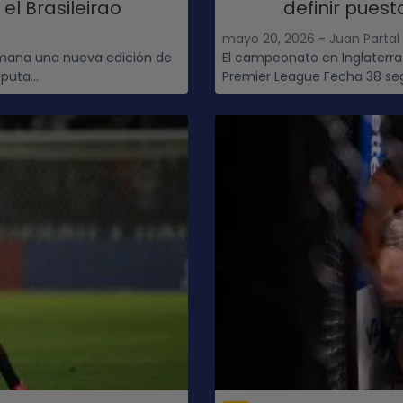
el Brasileirao
definir pues
mayo 20, 2026 - Juan Partal
semana una nueva edición de
El campeonato en Inglaterra 
puta...
Premier League Fecha 38 seg