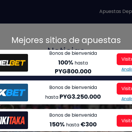
Apuestas Dep
Mejores sitios de apuestas
Noticias
Bonos de bienvenida
Visit
100%
hasta
Anali
PYG800.000
isis, cuotas y resultados del pa
Bonos de bienvenida
Visit
PYG3.250.000
hasta
Anali
Bonos de bienvenida
Visit
150%
€300
hasta