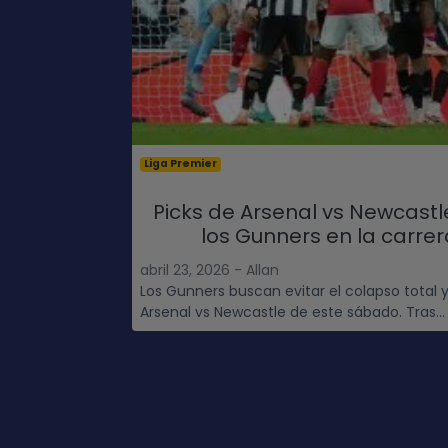
Liga Premier
Picks de Arsenal vs Newcast
los Gunners en la carrera
abril 23, 2026 - Allan
Los Gunners buscan evitar el colapso total y
Arsenal vs Newcastle de este sábado. Tras...