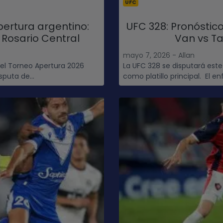
UFC
Apertura argentino:
UFC 328: Pronóstic
 Rosario Central
Van vs T
mayo 7, 2026 - Allan
el Torneo Apertura 2026
La UFC 328 se disputará est
puta de...
como platillo principal. El e