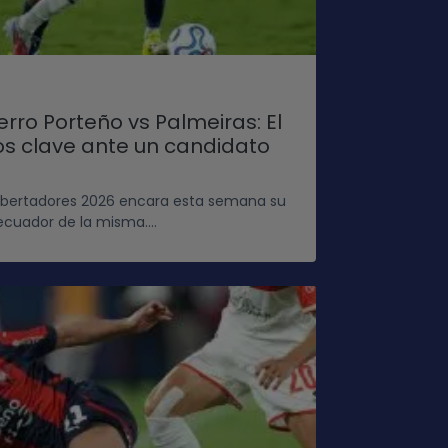
rro Porteño vs Palmeiras: El
os clave ante un candidato
Libertadores 2026 encara esta semana su
ecuador de la misma....