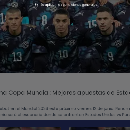
*18+; Se aplican las condiciones generales.
 una Copa Mundial: Mejores apuestas de Est
ebut en el Mundial 2026 este próximo viernes 12 de junio. Reno
nia será el escenario donde se enfrenten Estados Unidos vs Para