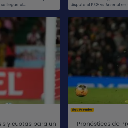
 llegue el...
dispute el PSG vs Arsenal en e
Liga Premier
is y cuotas para un
Pronósticos de P