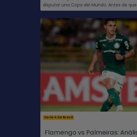
disputar una Copa del Mundo. Antes de que se
Serie A de Brasil
Flamengo vs Palmeiras: Anális